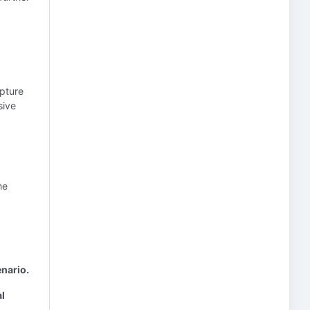
apture
sive
he
enario.
al