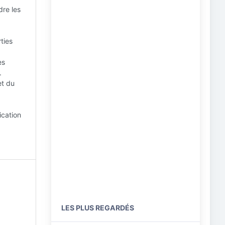
dre les
ties
es
.
et du
ication
LES PLUS REGARDÉS