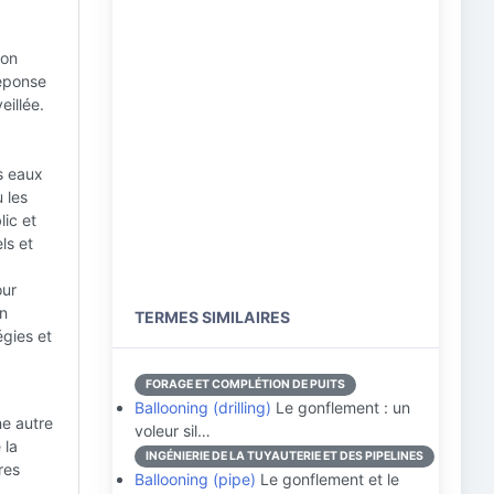
ion
réponse
eillée.
es eaux
 les
lic et
ls et
our
un
TERMES SIMILAIRES
égies et
FORAGE ET COMPLÉTION DE PUITS
Ballooning (drilling)
Le gonflement : un
ne autre
voleur sil…
 la
INGÉNIERIE DE LA TUYAUTERIE ET DES PIPELINES
res
Ballooning (pipe)
Le gonflement et le