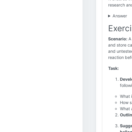
research an
Answer
Exerci
Scenario:
A 
and store ca
and unteste
reaction bef
Task:
Develo
follow
What i
How s
What 
Outlin
Sugge
ballo