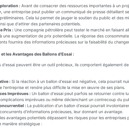
ploration :
Avant de consacrer des ressources importantes à un proj
n, une entreprise peut publier un communiqué de presse détaillant s
préliminaires. Cela lui permet de jauger le soutien du public et des mi
insi que d'attirer des partenaires potentiels.
e Prix :
Une compagnie pétrolière peut tester le marché en faisant al
 à une augmentation de prix potentielle. La réponse des consommate
nts fournira des informations précieuses sur la faisabilité du chang
 et les Avantages des Ballons d'Essai :
ns d'essai peuvent être un outil précieux, ils comportent également de
tive :
Si la réaction à un ballon d'essai est négative, cela pourrait nui
e l'entreprise et rendre plus difficile la mise en œuvre de ses plans.
es Imprévues :
Un ballon d'essai peut parfois se retourner contre lui
complications imprévues ou même déclenchant un contrecoup du pub
ncurrentiel :
La publication d'un ballon d'essai pourrait involontair
 concurrents d'informations précieuses, leur donnant un avantage.
es avantages potentiels dépassent les risques pour les entreprises 
de manière stratégique :