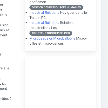
gonflemen…
et
GESTION DES RESSOURCES HUMAINES
es
Industrial Relations
Naviguer dans le
lieux
Terrain Pétr…
Industrial Relations
Relations
lusion
Industrielles : Les…
urs et
CONSTRUCTION DE PIPELINES
ement
Microbeads or Microballoons
Micro-
billes et micro-ballons…
s
re à la
,
lic.
ement
prêtes à