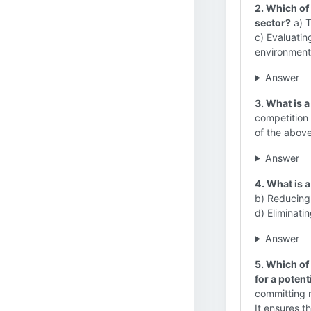
2. Which of 
sector?
a) T
c) Evaluatin
environmenta
Answer
3. What is a
competition 
of the above
Answer
4. What is a
b) Reducing 
d) Eliminatin
Answer
5. Which of 
for a potent
committing r
It ensures t