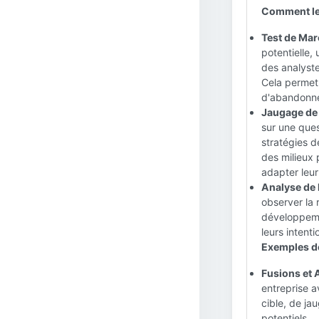
Comment les
Test de Mar
potentielle,
des analyste
Cela permet 
d'abandonne
Jaugage de 
sur une que
stratégies d
des milieux 
adapter leu
Analyse de 
observer la 
développemen
leurs intenti
Exemples de 
Fusions et 
entreprise a
cible, de ja
potentiels.