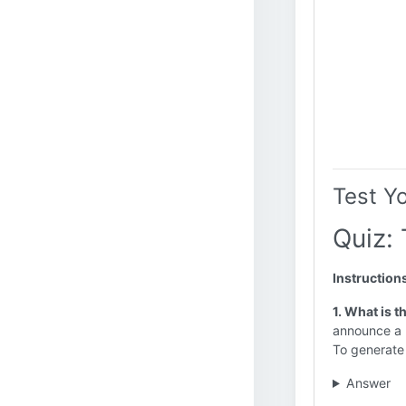
Test Y
Quiz: 
Instruction
1. What is t
announce a n
To generate 
Answer