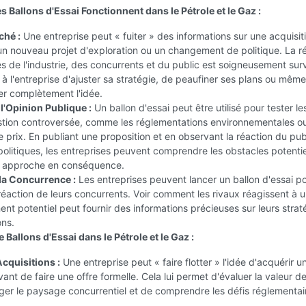
 Ballons d'Essai Fonctionnent dans le Pétrole et le Gaz :
ché :
Une entreprise peut « fuiter » des informations sur une acquisit
 un nouveau projet d'exploration ou un changement de politique. La 
s de l'industrie, des concurrents et du public est soigneusement surv
à l'entreprise d'ajuster sa stratégie, de peaufiner ses plans ou même
r complètement l'idée.
l'Opinion Publique :
Un ballon d'essai peut être utilisé pour tester l
stion controversée, comme les réglementations environnementales ou
e prix. En publiant une proposition et en observant la réaction du pub
politiques, les entreprises peuvent comprendre les obstacles potentie
r approche en conséquence.
la Concurrence :
Les entreprises peuvent lancer un ballon d'essai p
réaction de leurs concurrents. Voir comment les rivaux réagissent à 
t potentiel peut fournir des informations précieuses sur leurs strat
ons.
Ballons d'Essai dans le Pétrole et le Gaz :
Acquisitions :
Une entreprise peut « faire flotter » l'idée d'acquérir u
vant de faire une offre formelle. Cela lui permet d'évaluer la valeur de
uger le paysage concurrentiel et de comprendre les défis réglementai