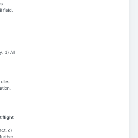
as
 field.
. d) All
rdles.
ation.
 flight
ect. c)
further