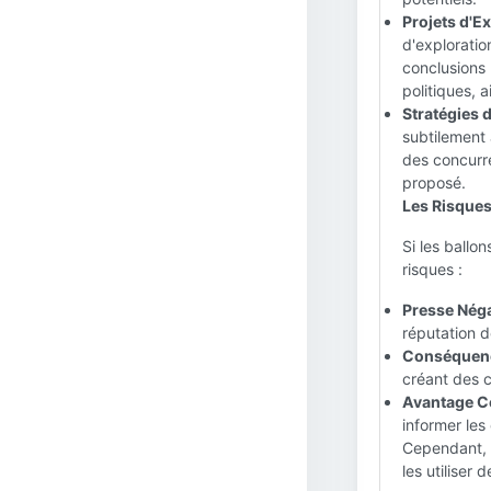
Projets d'Ex
d'exploratio
conclusions 
politiques, a
Stratégies d
subtilement
des concurre
proposé.
Les Risques
Si les ballo
risques :
Presse Néga
réputation d
Conséquenc
créant des 
Avantage Co
informer les
Cependant, l
les utiliser 