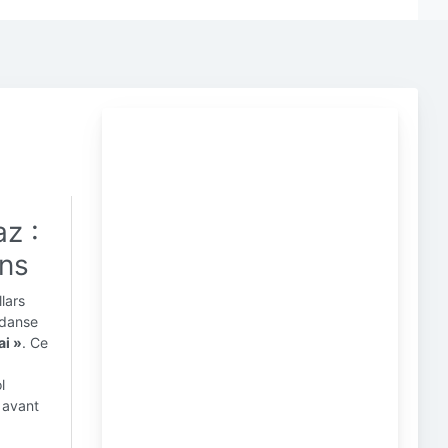
az :
ons
lars
 danse
ai »
. Ce
l
t avant