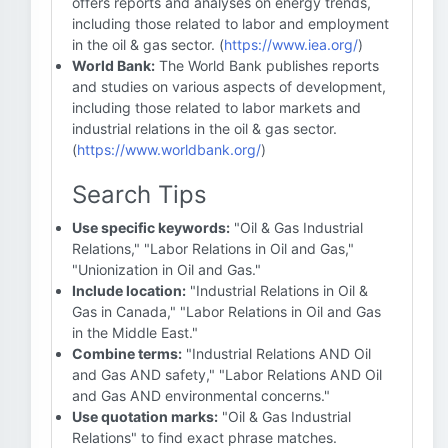
offers reports and analyses on energy trends,
including those related to labor and employment
in the oil & gas sector. (
https://www.iea.org/
)
World Bank:
The World Bank publishes reports
and studies on various aspects of development,
including those related to labor markets and
industrial relations in the oil & gas sector.
(
https://www.worldbank.org/
)
Search Tips
Use specific keywords:
"Oil & Gas Industrial
Relations," "Labor Relations in Oil and Gas,"
"Unionization in Oil and Gas."
Include location:
"Industrial Relations in Oil &
Gas in Canada," "Labor Relations in Oil and Gas
in the Middle East."
Combine terms:
"Industrial Relations AND Oil
and Gas AND safety," "Labor Relations AND Oil
and Gas AND environmental concerns."
Use quotation marks:
"Oil & Gas Industrial
Relations" to find exact phrase matches.