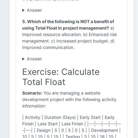
Answer
5. Which of the following is NOT a benefit of
using Total Float in project management?
a)
Improved resource allocation. b) Enhanced risk
management. c) Increased project budget. d)
Improved communication.
Answer
Exercise: Calculate
Total Float
Scenario:
You are managing a website
development project with the following activity
information:
| Activity | Duration (Days) | Early Start | Early
Finish | Late Start | Late Finish | |---|---|---|---|--
-|---| | Design | 5 | 0 | 5 | 0 | 5 | | Development |
10 | 5 | 15 | 5 | 15 | | Testing | 3 | 15 | 18 | 15 |