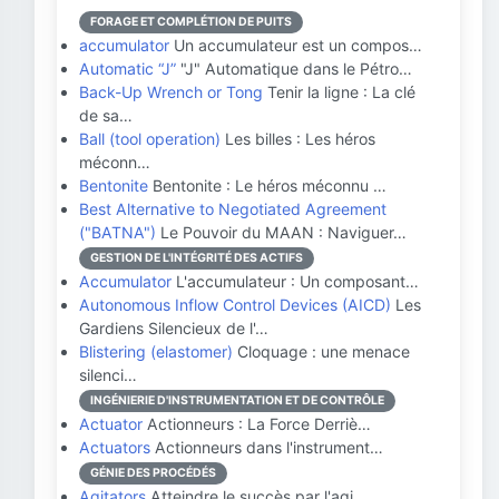
FORAGE ET COMPLÉTION DE PUITS
accumulator
Un accumulateur est un compos…
Automatic “J”
"J" Automatique dans le Pétro…
Back-Up Wrench or Tong
Tenir la ligne : La clé
de sa…
Ball (tool operation)
Les billes : Les héros
méconn…
Bentonite
Bentonite : Le héros méconnu …
Best Alternative to Negotiated Agreement
("BATNA")
Le Pouvoir du MAAN : Naviguer…
GESTION DE L'INTÉGRITÉ DES ACTIFS
Accumulator
L'accumulateur : Un composant…
Autonomous Inflow Control Devices (AICD)
Les
Gardiens Silencieux de l'…
Blistering (elastomer)
Cloquage : une menace
silenci…
INGÉNIERIE D'INSTRUMENTATION ET DE CONTRÔLE
Actuator
Actionneurs : La Force Derriè…
Actuators
Actionneurs dans l'instrument…
GÉNIE DES PROCÉDÉS
Agitators
Atteindre le succès par l'agi…