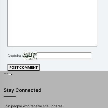
Captcha :
POST COMMENT
---
Stay Connected
Join people who receive site updates.