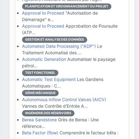
PLANIFICATION ET ORDONNANCEMENT DU PROJET
Approval to Proceed
"Autorisation de
Démarrage" e…
Approval to Proceed
Approbation de Poursuite
(ATP…
GESTION ET ANALYSE DES DONNÉES
Automated Data Processing ("ADP")
Le
Traitement Automatisé des …
Automatic Generation
Automatiser le paysage
pétrol…
TEST FONCTIONEL
Automatic Test Equipment
Les Gardiens
Automatiques : C…
GÉNIE MÉCANIQUE
Autonomous Inflow Control Valves (AICV)
Vannes de Contrôle d'Entrée A…
INGÉNIERIE DES RÉSERVOIRS
Berea Sandstone
Grès de Berea : Une
référence…
Beta Factor (flow)
Comprendre le facteur bêta :