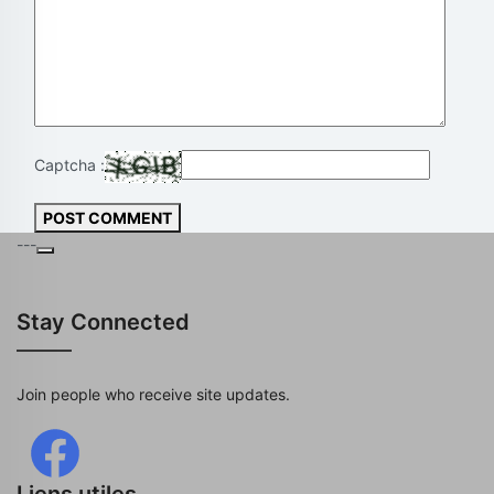
Captcha :
POST COMMENT
---
Stay Connected
Join people who receive site updates.