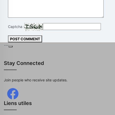
Captcha :
POST COMMENT
---
Stay Connected
Join people who receive site updates.
Liens utiles