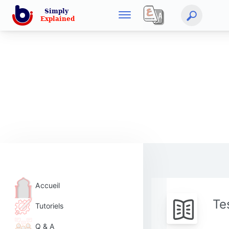
Accueil
Te
Tutoriels
Q & A