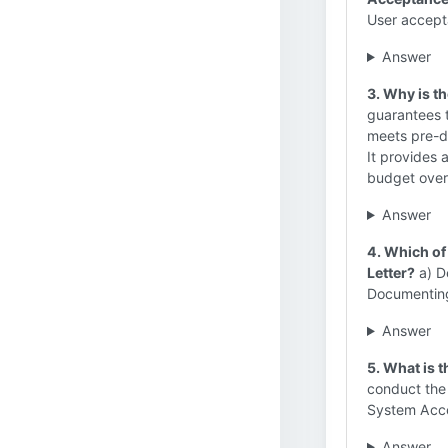
User accepta
Answer
3. Why is th
guarantees t
meets pre-de
It provides a
budget over
Answer
4. Which of
Letter?
a) D
Documenting 
Answer
5. What is 
conduct the 
System Acce
Answer