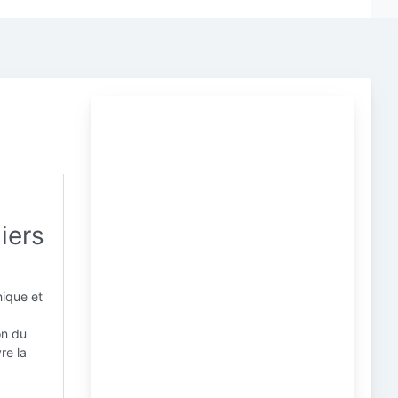
iers
nique et
on du
re la