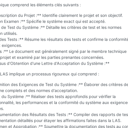
ique comprend les éléments clés suivants :
cription du Projet :** Identifie clairement le projet et son objectif.
n Examen :** Spécifie le système exact qui est accepté.
de Test du Système :** Détaille les critères de test et les normes
 utilisés.
des Tests :** Résume les résultats des tests et confirme la conformit
 exigences.
es :** Le document est généralement signé par le membre technique
 projet et examiné par les parties prenantes concernées.
sus d'Obtention d'une Lettre d'Acceptation du Système :**
 LAS implique un processus rigoureux qui comprend :
nition des Exigences de Test du Système :** Élaborer des critères de
me complets et des normes d'acceptation.
 du Système :** Réaliser des tests approfondis pour vérifier la
onnalité, les performances et la conformité du système aux exigence
es.
mentation des Résultats des Tests :** Compiler des rapports de tes
ntation détaillés pour étayer les affirmations faites dans la LAS.
men et Approbation :** Soumettre la documentation des tests au con