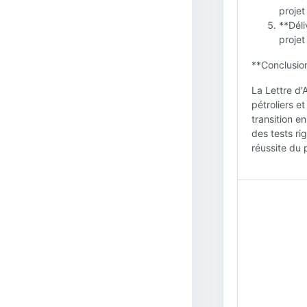
proje
**Déli
projet
**Conclusion
La Lettre d'
pétroliers et
transition e
des tests ri
réussite du p