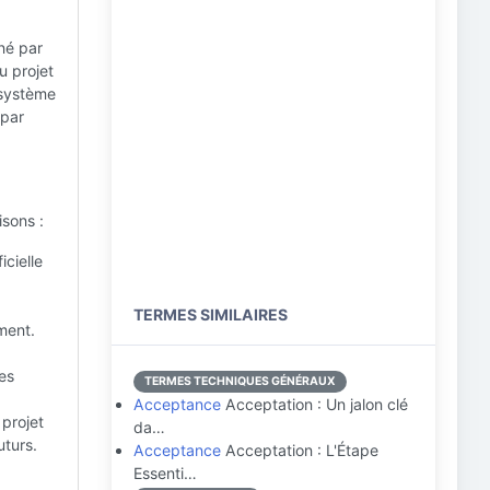
né par
u projet
e système
 par
isons :
icielle
TERMES SIMILAIRES
ment.
es
TERMES TECHNIQUES GÉNÉRAUX
Acceptance
Acceptation : Un jalon clé
projet
da…
uturs.
Acceptance
Acceptation : L'Étape
Essenti…