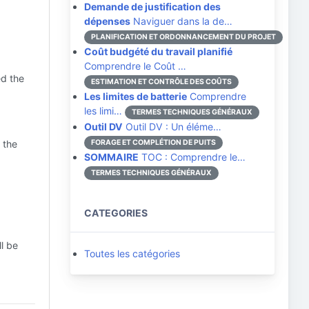
Demande de justification des
dépenses
Naviguer dans la de…
PLANIFICATION ET ORDONNANCEMENT DU PROJET
Coût budgété du travail planifié
Comprendre le Coût …
ed the
ESTIMATION ET CONTRÔLE DES COÛTS
Les limites de batterie
Comprendre
les limi…
TERMES TECHNIQUES GÉNÉRAUX
Outil DV
Outil DV : Un éléme…
 the
FORAGE ET COMPLÉTION DE PUITS
SOMMAIRE
TOC : Comprendre le…
TERMES TECHNIQUES GÉNÉRAUX
CATEGORIES
ll be
Toutes les catégories