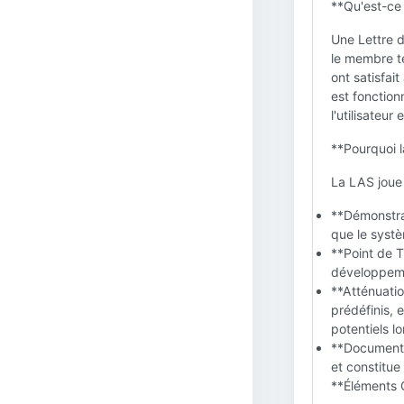
**Qu'est-ce
Une Lettre 
le membre te
ont satisfai
est fonction
l'utilisateur
**Pourquoi l
La LAS joue 
**Démonstrat
que le systè
**Point de T
développemen
**Atténuatio
prédéfinis, 
potentiels lo
**Documentat
et constitue
**Éléments 