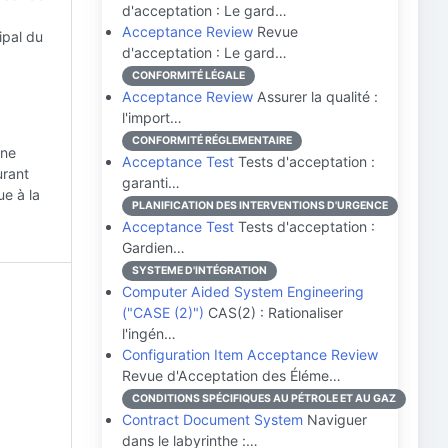
d'acceptation : Le gard…
Acceptance Review
Revue
ipal du
d'acceptation : Le gard…
CONFORMITÉ LÉGALE
Acceptance Review
Assurer la qualité :
l'import…
CONFORMITÉ RÉGLEMENTAIRE
une
Acceptance Test
Tests d'acceptation :
urant
garanti…
ue à la
PLANIFICATION DES INTERVENTIONS D'URGENCE
Acceptance Test
Tests d'acceptation :
Gardien…
SYSTEME D'INTÉGRATION
Computer Aided System Engineering
("CASE (2)")
CAS(2) : Rationaliser
l'ingén…
Configuration Item Acceptance Review
Revue d'Acceptation des Éléme…
CONDITIONS SPÉCIFIQUES AU PÉTROLE ET AU GAZ
Contract Document System
Naviguer
dans le labyrinthe :…