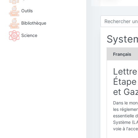
Outils
Bibliothèque
Science
System
Français
Lettr
Étape 
et Gaz
Dans le mond
les réglemen
essentielle 
Système (LA
voie à l'acce