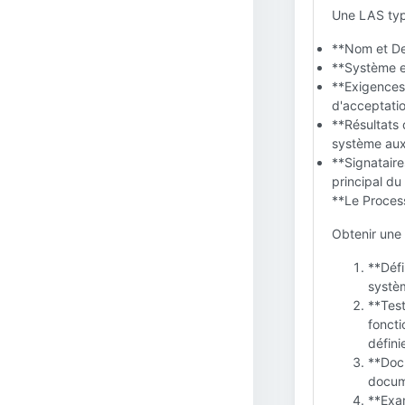
Une LAS typ
**Nom et Des
**Système e
**Exigences 
d'acceptation
**Résultats 
système aux
**Signatair
principal du
**Le Proces
Obtenir une
**Défi
systè
**Test
foncti
défini
**Docu
docume
**Exa