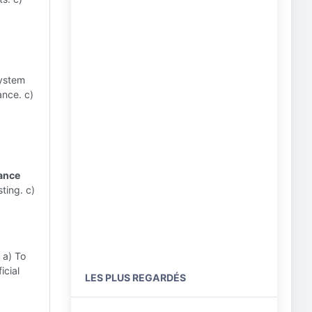
system
ance. c)
tance
ting. c)
a) To
icial
LES PLUS REGARDÉS