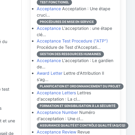
TEST FONCTIONEL
Acceptance
Acceptation : Une étape
cruci…
PROCÉDURES DE MISE EN SERVICE
Acceptance
L'acceptation : une étape
clé…
Acceptance Test Procedure ("ATP")
é du
Procédure de Test d'Acceptati…
GESTION DES RESSOURCES HUMAINES
Acceptance
L'acceptation : Le gardien
de…
Award Letter
Lettre d'Attribution Il
s'ag…
PLANIFICATION ET ORDONNANCEMENT DU PROJET
 test
Acceptance Letters
Lettres
d'acceptation : La cl…
FORMATION ET SENSIBILISATION À LA SÉCURITÉ
s
Acceptance Number
Numéro
d'acceptation : Une cl…
t et une
ASSURANCE QUALITÉ ET CONTRÔLE QUALITÉ (AQ/CQ)
Acceptance Review
Revue
seil de