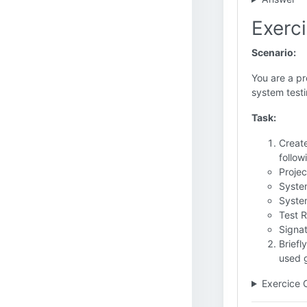
Exerci
Scenario:
You are a p
system testi
Task:
Create
follow
Proje
Syste
Syste
Test 
Signat
Briefl
used 
Exercice 