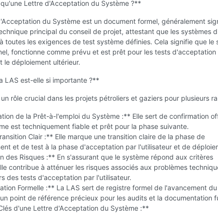
 qu'une Lettre d'Acceptation du Système ?**
d'Acceptation du Système est un document formel, généralement sig
chnique principal du conseil de projet, attestant que les systèmes d
t à toutes les exigences de test système définies. Cela signifie que l
nel, fonctionne comme prévu et est prêt pour les tests d'acceptation
 et le déploiement ultérieur.
a LAS est-elle si importante ?**
un rôle crucial dans les projets pétroliers et gaziers pour plusieurs ra
ion de la Prêt-à-l'emploi du Système :** Elle sert de confirmation off
me est techniquement fiable et prêt pour la phase suivante.
ransition Clair :** Elle marque une transition claire de la phase de
t et de test à la phase d'acceptation par l'utilisateur et de déploie
n des Risques :** En s'assurant que le système répond aux critères
elle contribue à atténuer les risques associés aux problèmes techniqu
rs des tests d'acceptation par l'utilisateur.
ion Formelle :** La LAS sert de registre formel de l'avancement du 
 un point de référence précieux pour les audits et la documentation f
Clés d'une Lettre d'Acceptation du Système :**