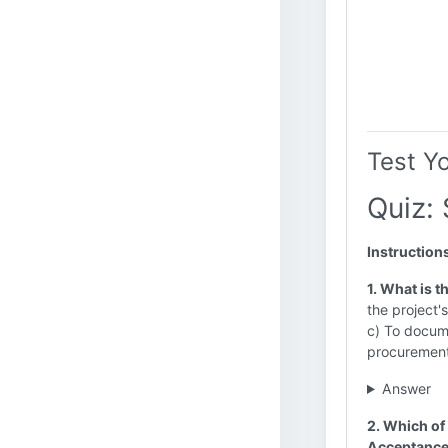
Test Y
Quiz:
Instruction
1. What is 
the project'
c) To docume
procurement
Answer
2. Which of
Acceptance