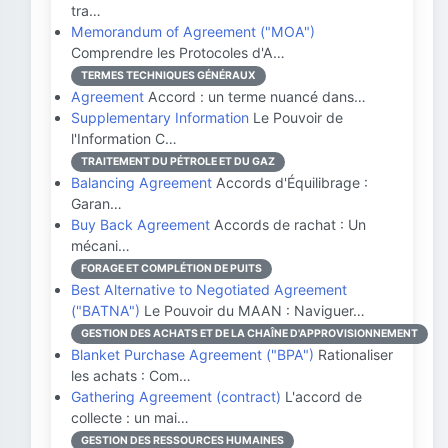
tra…
Memorandum of Agreement ("MOA")
Comprendre les Protocoles d'A…
TERMES TECHNIQUES GÉNÉRAUX
Agreement
Accord : un terme nuancé dans…
Supplementary Information
Le Pouvoir de
l'Information C…
TRAITEMENT DU PÉTROLE ET DU GAZ
Balancing Agreement
Accords d'Équilibrage :
Garan…
Buy Back Agreement
Accords de rachat : Un
mécani…
FORAGE ET COMPLÉTION DE PUITS
Best Alternative to Negotiated Agreement
("BATNA")
Le Pouvoir du MAAN : Naviguer…
GESTION DES ACHATS ET DE LA CHAÎNE D'APPROVISIONNEMENT
Blanket Purchase Agreement ("BPA")
Rationaliser
les achats : Com…
Gathering Agreement (contract)
L'accord de
collecte : un mai…
GESTION DES RESSOURCES HUMAINES