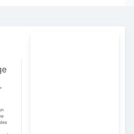
ge
r
un
ne
 des