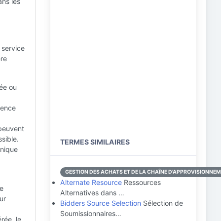
ans les
 service
ère
ée ou
ience
 peuvent
ssible.
TERMES SIMILAIRES
unique
GESTION DES ACHATS ET DE LA CHAÎNE D'APPROVISIONNE
Alternate Resource
Ressources
le
Alternatives dans …
ur
Bidders Source Selection
Sélection de
Soumissionnaires…
rée, le