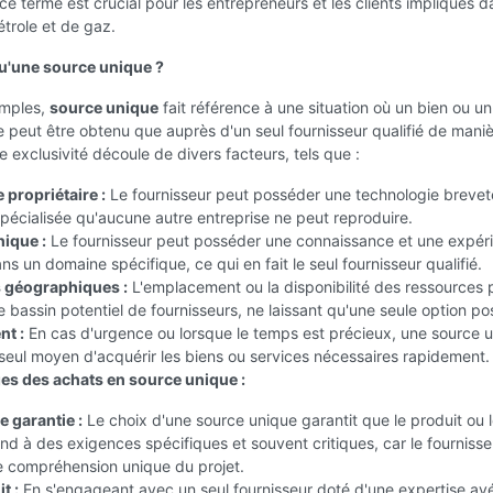
e terme est crucial pour les entrepreneurs et les clients impliqués d
trole et de gaz.
u'une source unique ?
imples,
source unique
fait référence à une situation où un bien ou un
ne peut être obtenu que auprès d'un seul fournisseur qualifié de mani
e exclusivité découle de divers facteurs, tels que :
 propriétaire :
Le fournisseur peut posséder une technologie brevet
écialisée qu'aucune autre entreprise ne peut reproduire.
nique :
Le fournisseur peut posséder une connaissance et une expér
ns un domaine spécifique, ce qui en fait le seul fournisseur qualifié.
 géographiques :
L'emplacement ou la disponibilité des ressources
le bassin potentiel de fournisseurs, ne laissant qu'une seule option po
nt :
En cas d'urgence ou lorsque le temps est précieux, une source 
 seul moyen d'acquérir les biens ou services nécessaires rapidement.
es des achats en source unique :
 garantie :
Le choix d'une source unique garantit que le produit ou 
nd à des exigences spécifiques et souvent critiques, car le fournisse
 compréhension unique du projet.
t :
En s'engageant avec un seul fournisseur doté d'une expertise avé