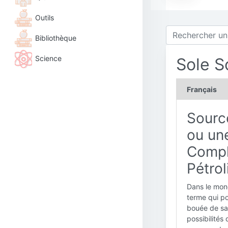
Outils
Bibliothèque
Science
Sole S
Français
Sourc
ou une
Compl
Pétrol
Dans le mon
terme qui po
bouée de sau
possibilités