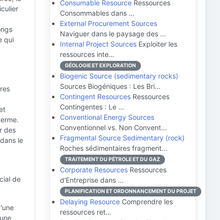
Consumable Resource
Ressources
culier
Consommables dans …
External Procurement Sources
ongs
Naviguer dans le paysage des …
e qui
Internal Project Sources
Exploiter les
ressources inte…
GÉOLOGIE ET EXPLORATION
Biogenic Source (sedimentary rocks)
Sources Biogéniques : Les Bri…
tres
Contingent Resources
Ressources
Contingentes : Le …
et
Conventional Energy Sources
 terme.
Conventionnel vs. Non Convent…
r des
Fragmental Source Sedimentary (rock)
 dans le
Roches sédimentaires fragment…
TRAITEMENT DU PÉTROLE ET DU GAZ
Corporate Resources
Ressources
cial de
d'Entreprise dans …
PLANIFICATION ET ORDONNANCEMENT DU PROJET
Delaying Resource
Comprendre les
d'une
ressources ret…
 une