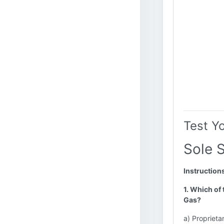
Test Y
Sole 
Instruction
1. Which of 
Gas?
a) Proprieta