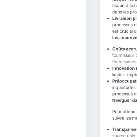
risque d'éch
dans les pro
Livraison pl
processus de
est crucial 
Les inconvé
Coûts accru
fournisseur 
fournisseurs
Innovation r
limiter l'exp
Préoccupati
inquiétudes 
processus d
Naviguer da
Pour atténue
suivre les m
Transparenc
source uniqu