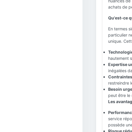
nuances de c
achats de pé
Qu'est-ce q
En termes s
particulier 
unique. Cett
Technologie
hautement sp
Expertise u
inégalées da
Contraintes
restreindre 
Besoin urge
peut être le
Les avantag
Performance
service répo
possède une
Risque rédui