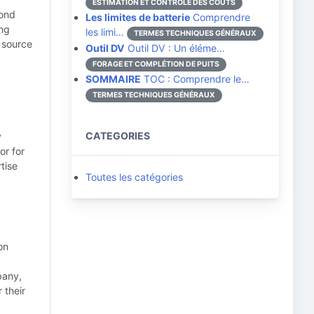
ESTIMATION ET CONTRÔLE DES COÛTS
cond
Les limites de batterie
Comprendre
ing
les limi…
TERMES TECHNIQUES GÉNÉRAUX
e source
Outil DV
Outil DV : Un éléme…
FORAGE ET COMPLÉTION DE PUITS
SOMMAIRE
TOC : Comprendre le…
TERMES TECHNIQUES GÉNÉRAUX
CATEGORIES
y
or for
tise
Toutes les catégories
on
pany,
 their