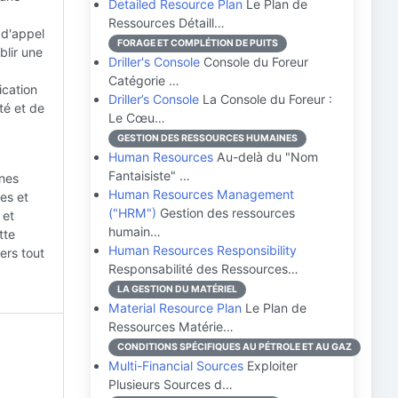
Detailed Resource Plan
Le Plan de
Ressources Détaill…
 d'appel
FORAGE ET COMPLÉTION DE PUITS
blir une
Driller's Console
Console du Foreur
Catégorie …
ication
Driller’s Console
La Console du Foreur :
té et de
Le Cœu…
GESTION DES RESSOURCES HUMAINES
Human Resources
Au-delà du "Nom
Fantaisiste" …
ines
Human Resources Management
es et
("HRM")
Gestion des ressources
 et
humain…
tte
Human Resources Responsibility
ers tout
Responsabilité des Ressources…
LA GESTION DU MATÉRIEL
Material Resource Plan
Le Plan de
Ressources Matérie…
CONDITIONS SPÉCIFIQUES AU PÉTROLE ET AU GAZ
Multi-Financial Sources
Exploiter
Plusieurs Sources d…