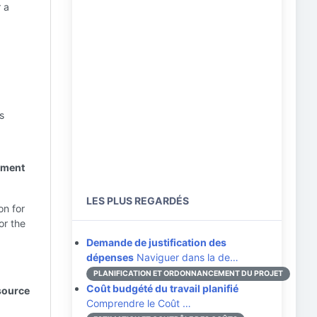
r a
s
rement
LES PLUS REGARDÉS
on for
or the
Demande de justification des
dépenses
Naviguer dans la de…
PLANIFICATION ET ORDONNANCEMENT DU PROJET
Coût budgété du travail planifié
source
Comprendre le Coût …