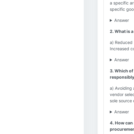
a specific a
specific goo
Answer
2. What is 
a) Reduced r
Increased co
Answer
3. Which of
responsibl
a) Avoiding 
vendor selec
sole source 
Answer
4. How can 
procureme