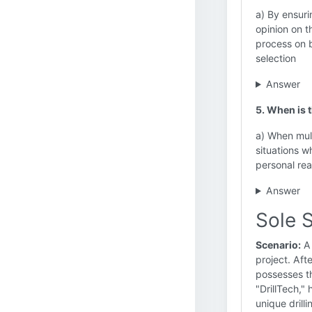
a) By ensuri
opinion on 
process on b
selection
Answer
5. When is 
a) When mult
situations w
personal rea
Answer
Sole 
Scenario:
A 
project. Aft
possesses th
"DrillTech,"
unique drill