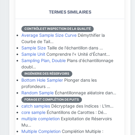
TERMES SIMILAIRES
CONTRÔLE ET INSPECTION DE LA QUALITÉ
Average Sample Size Curve
Démythifier la
Courbe de Tail…
Sample Size
Taille de l'échantillon dans …
Sample Unit
Comprendre l'« Unité d'Échant…
Sampling Plan, Double
Plans d'échantillonnage
doubl…
INGÉNIERIE DES RÉSERVOIRS
Bottom Hole Sampler
Plonger dans les
profondeurs …
Random Sample
Échantillonnage aléatoire dan…
FORAGE ET COMPLÉTION DE PUITS
catch samples
Décryptage des Indices : L'Im…
core sample
Échantillons de Carottes : Dé…
multiple completion
Exploitation de Réservoirs
Mu…
Multiple Completion
Complétion Multiple :