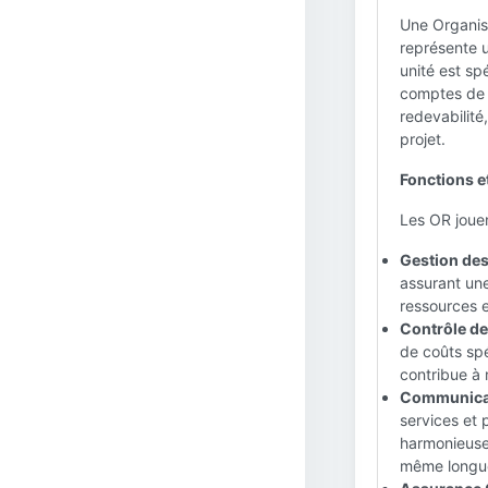
Une Organisa
représente u
unité est s
comptes de c
redevabilité
projet.
Fonctions e
Les OR jouen
Gestion des
assurant une
ressources e
Contrôle de
de coûts spé
contribue à m
Communicati
services et 
harmonieuse.
même longue