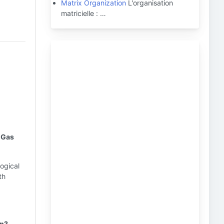
Matrix Organization
L'organisation
matricielle : …
& Gas
logical
th
on?