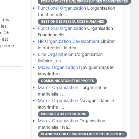
FORMATION ET DÉVELOPPEMENT DES COMPÉTENCES
Functional Organization
L'organisation
fonctionnelle …
e des
GESTION DES RESSOURCES HUMAINES
 les
Functional Organization
Organisation
es OR
Fonctionnelle : …
e est
HR Organization Development
Libérer
ng terme
le potentiel : le dév…
Line Organization
L'organisation
linéaire : un …
Mixed Organization
Naviguer dans le
labyrinthe :…
COMMUNICATION ET RAPPORTS
Matrix Organization
L'organisation
matricielle : …
Matrix Organization
Naviguer dans le
labyrinthe :…
PASSAGE AUX OPÉRATIONS
Matrix Organization
Organisation
matricielle : Na…
PLANIFICATION ET ORDONNANCEMENT DU PROJET