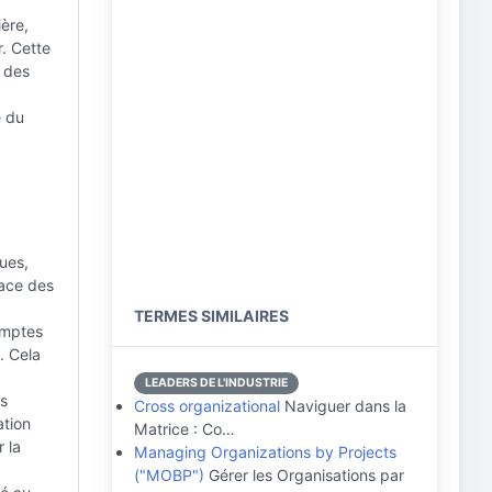
ière,
r. Cette
 des
e du
ues,
cace des
TERMES SIMILAIRES
omptes
. Cela
LEADERS DE L'INDUSTRIE
ts
Cross organizational
Naviguer dans la
ation
Matrice : Co…
 la
Managing Organizations by Projects
("MOBP")
Gérer les Organisations par