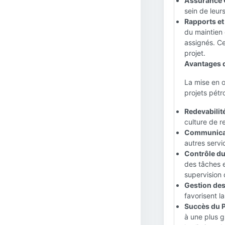
Assurance Q
sein de leur
Rapports et
du maintien 
assignés. Ce
projet.
Avantages d
La mise en 
projets pétr
Redevabilit
culture de r
Communicat
autres servi
Contrôle du
des tâches e
supervision 
Gestion des
favorisent l
Succès du P
à une plus g