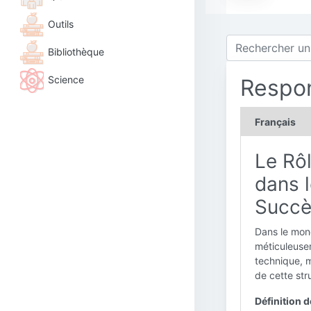
Outils
Bibliothèque
Science
Respon
Français
Le Rô
dans l
Succès
Dans le mond
méticuleusem
technique, m
de cette stru
Définition 