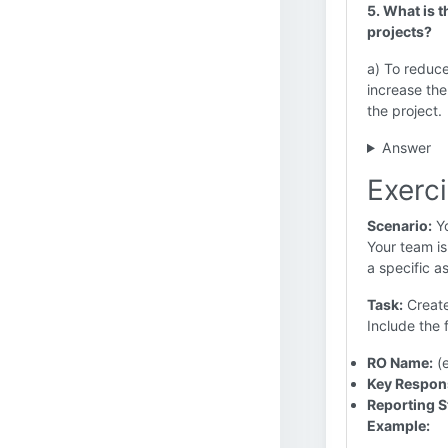
5. What is 
projects?
a) To reduce
increase the
the project.
Answer
Exerci
Scenario:
Yo
Your team is
a specific a
Task:
Create
Include the 
RO Name:
(e
Key Respons
Reporting S
Example: