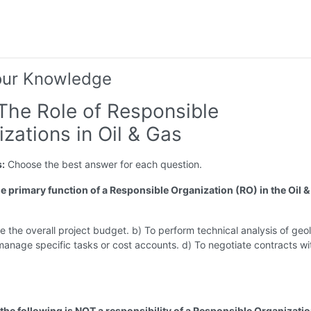
our Knowledge
 The Role of Responsible
zations in Oil & Gas
s:
Choose the best answer for each question.
he primary function of a Responsible Organization (RO) in the Oil 
e the overall project budget. b) To perform technical analysis of geo
manage specific tasks or cost accounts. d) To negotiate contracts wi
 the following is NOT a responsibility of a Responsible Organizati