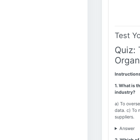
Test Y
Quiz:
Organi
Instruction
1. What is t
industry?
a) To overse
data. c) To 
suppliers.
Answer
2. Which of