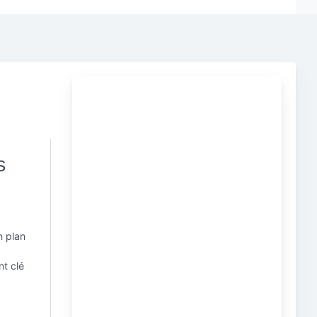
s
n plan
nt clé