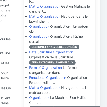
té au
P…
projet.
Matrix Organization
Gestion Matricielle
ports et
dans le P…
coûts
Matrix Organization
Naviguer dans le
du
labyrinthe :…
Organization
Organisation : Un acteur
clé …
Organization
Organisation : l'épine
our les
dorsal…
GESTION ET ANALYSE DES DONNÉES
Data Structure Organization
ent une
Organisation de la Structure …
et les
TERMES TECHNIQUES GÉNÉRAUX
Form of Organization
La forme
d'organisation dans …
 pour
Functional Organization
Organisation
lleure
Fonctionnelle : …
Matrix Organization
Naviguer dans la
 les OR
matrice : co…
Organization
La Machine Bien Huilée :
ribuent
Comp…
t dans