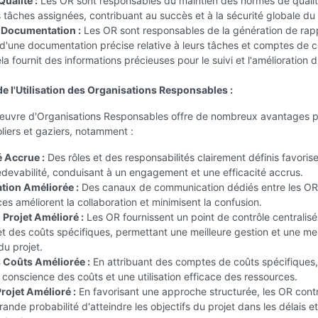
ualité :
Les OR sont responsables du maintien des normes de quali
s tâches assignées, contribuant au succès et à la sécurité globale du 
 Documentation :
Les OR sont responsables de la génération de rap
d'une documentation précise relative à leurs tâches et comptes de 
la fournit des informations précieuses pour le suivi et l'amélioration 
e l'Utilisation des Organisations Responsables :
œuvre d'Organisations Responsables offre de nombreux avantages p
oliers et gaziers, notamment :
é Accrue :
Des rôles et des responsabilités clairement définis favoris
edevabilité, conduisant à un engagement et une efficacité accrus.
ion Améliorée :
Des canaux de communication dédiés entre les OR 
ces améliorent la collaboration et minimisent la confusion.
 Projet Amélioré :
Les OR fournissent un point de contrôle centralisé
t des coûts spécifiques, permettant une meilleure gestion et une mei
du projet.
 Coûts Améliorée :
En attribuant des comptes de coûts spécifiques,
a conscience des coûts et une utilisation efficace des ressources.
rojet Amélioré :
En favorisant une approche structurée, les OR cont
rande probabilité d'atteindre les objectifs du projet dans les délais e