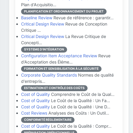
Plan d'Acquisitio…
PLANIFICATION ET ORDONNANCEMENT DU PROJET
Baseline Review
Revue de référence : garantir…
Critical Design Review
Revue de Conception
Critique …
Critical Design Review
La Revue Critique de
Concepti…
SYSTEME D'INTÉGRATION
Configuration Item Acceptance Review
Revue
d'Acceptation des Éléme…
FORMATION ET SENSIBILISATION À LA SÉCURITÉ
Corporate Quality Standards
Normes de qualité
d'entrepris…
ESTIMATION ET CONTRÔLE DES COÛTS
Cost of Quality
Comprendre le Coût de la Qual…
Cost of Quality
Le Coût de la Qualité : Un Fa…
Cost of Quality
Le Coût de la Qualité : Une D…
Cost Reviews
Analyses des Coûts : Un Outil…
CONFORMITÉ RÉGLEMENTAIRE
Cost of Quality
Le Coût de la Qualité : Compr…
PRÉPARATION OPÉRATIONNELLE