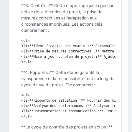
**3. Contrôle :** Cette étape implique la gestion
active de la direction du projet, la prise de
mesures correctives et l’adaptation aux
circonstances imprévues. Les actions clés
comprennent :
<ul>

<li>**Identification des écarts :** Reconnaître tout 
<li>**Prise de mesures correctives :** Mettre en œuvre
<li>**Mise à jour du plan de projet :** Ajuster le pla
**4. Rapports :** Cette étape garantit la
transparence et la responsabilité tout au long du
cycle de vie du projet. Elle comprend :
<ul>

<li>**Rapports de situation :** Fournir des mises à jo
<li>**Analyse des performances :** Analyser les donnée
<li>**Documentation et communication :** Tenir des reg
**Le cycle de contrôle des projets en action :**