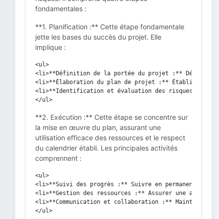
fondamentales :
**1. Planification :** Cette étape fondamentale
jette les bases du succès du projet. Elle
implique :
<ul>

<li>**Définition de la portée du projet :** Définir cl
<li>**Élaboration du plan de projet :** Établir un cal
<li>**Identification et évaluation des risques :** Ide
**2. Exécution :** Cette étape se concentre sur
la mise en œuvre du plan, assurant une
utilisation efficace des ressources et le respect
du calendrier établi. Les principales activités
comprennent :
<ul>

<li>**Suivi des progrès :** Suivre en permanence les a
<li>**Gestion des ressources :** Assurer une allocatio
<li>**Communication et collaboration :** Maintenir des