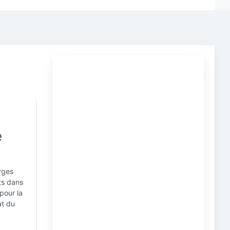
e
rges
ts dans
pour la
at du