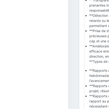
**Transparen
prenantes in
responsabili
**Détection
retards ou l
permettant 
**Prise de d
précieuses p
cap et une o
**Améliorati
efficace ent
direction, e
**Types de 
**Rapports r
hebdomadaire
l'avancement
**Rapports d
projet, résu
**Rapports d
rapport au p
nécessitant 