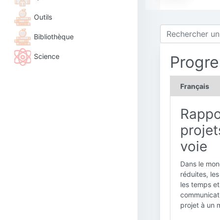
Outils
Bibliothèque
Science
Progre
Français
Rappor
projet
voie
Dans le mond
réduites, le
les temps et
communicatio
projet à un 