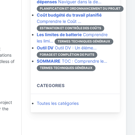
dépenses
Naviguer dans la de…
PLANIFICATION ET ORDONNANCEMENT DU PROJET
Coût budgété du travail planifié
Comprendre le Coût …
ESTIMATION ET CONTRÔLE DES COÛTS
Les limites de batterie
Comprendre
les limi…
TERMES TECHNIQUES GÉNÉRAUX
Outil DV
Outil DV : Un éléme…
t
ations
FORAGE ET COMPLÉTION DE PUITS
SOMMAIRE
TOC : Comprendre le…
dless of
TERMES TECHNIQUES GÉNÉRAUX
CATEGORIES
project
Toutes les catégories
r the