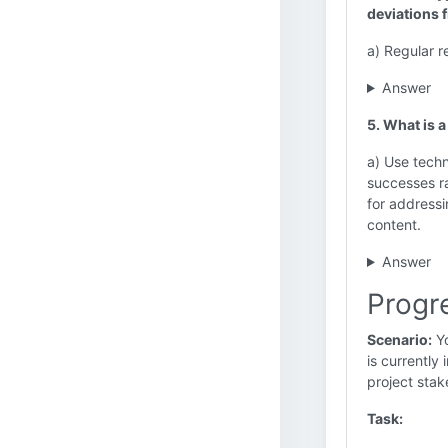
deviations 
a) Regular r
Answer
5. What is a
a) Use techn
successes ra
for addressi
content.
Answer
Progr
Scenario:
Yo
is currently
project stak
Task: