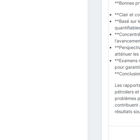
**Bonnes pra
**Clair et co
**Basé sur l
quantifiable
**Concentré 
l'avancement
**Perspectiv
atténuer les
**Examens ré
pour garanti
**Conclusion
Les rapports
pétroliers et
problèmes po
contribuent 
résultats so