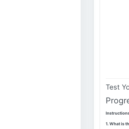
Test Y
Progr
Instruction
1. What is t