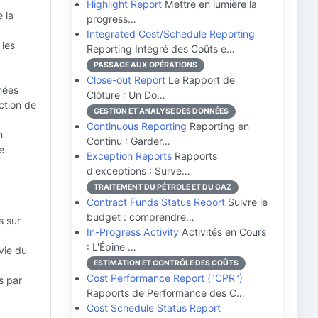
Highlight Report
Mettre en lumière la
 la
progress…
Integrated Cost/Schedule Reporting
 les
Reporting Intégré des Coûts e…
PASSAGE AUX OPÉRATIONS
Close-out Report
Le Rapport de
nées
Clôture : Un Do…
ction de
GESTION ET ANALYSE DES DONNÉES
Continuous Reporting
Reporting en
n
Continu : Garder…
e
Exception Reports
Rapports
d'exceptions : Surve…
TRAITEMENT DU PÉTROLE ET DU GAZ
Contract Funds Status Report
Suivre le
budget : comprendre…
s sur
In-Progress Activity
Activités en Cours
: L'Épine …
vie du
ESTIMATION ET CONTRÔLE DES COÛTS
Cost Performance Report ("CPR")
s par
Rapports de Performance des C…
Cost Schedule Status Report