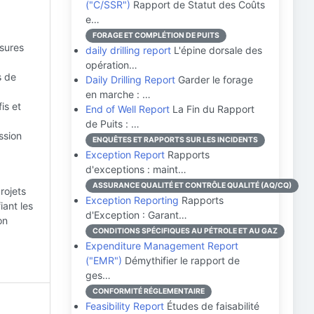
("C/SSR")
Rapport de Statut des Coûts
e…
FORAGE ET COMPLÉTION DE PUITS
esures
daily drilling report
L'épine dorsale des
opération…
s de
Daily Drilling Report
Garder le forage
en marche : …
is et
End of Well Report
La Fin du Rapport
de Puits : …
ssion
ENQUÊTES ET RAPPORTS SUR LES INCIDENTS
Exception Report
Rapports
d'exceptions : maint…
ASSURANCE QUALITÉ ET CONTRÔLE QUALITÉ (AQ/CQ)
rojets
Exception Reporting
Rapports
iant les
d'Exception : Garant…
on
CONDITIONS SPÉCIFIQUES AU PÉTROLE ET AU GAZ
Expenditure Management Report
("EMR")
Démythifier le rapport de
ges…
CONFORMITÉ RÉGLEMENTAIRE
Feasibility Report
Études de faisabilité