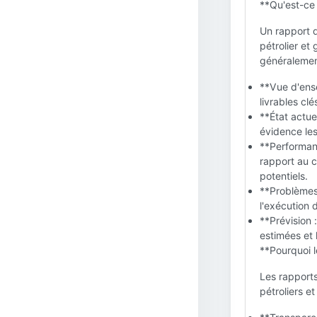
**Qu'est-ce 
Un rapport d
pétrolier et
généralemen
**Vue d'ense
livrables clé
**État actue
évidence les
**Performan
rapport au c
potentiels.
**Problèmes 
l'exécution 
**Prévision 
estimées et 
**Pourquoi l
Les rapports
pétroliers et 