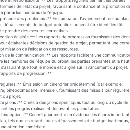
ce et responsabilité :** Les rapports réguliers tiennent les parties
formées de l'état du projet, favorisant la confiance et la promotion de
té parmi les membres de l'équipe.
 précoce des problèmes :** En comparant l'avancement réel au plan,
es dépassements de budget potentiels peuvent être identifiés tôt,
de prendre des mesures correctives.
écision éclairée :** Les rapports de progression fournissent des don
our éclairer les décisions de gestion de projet, permettant une corre
ptimisation de l'allocation des ressources.
on de la communication :** Les rapports facilitent une communicatio
re les membres de l'équipe du projet, les parties prenantes et la haut
n s'assurant que tout le monde est aligné sur l'avancement du projet.
rapports de progression :**
éguliers :** Émis selon un calendrier prédéterminé (par exemple,
, bihebdomadaire, mensuel), fournissant des mises à jour régulière
 du projet.
e jalons :** Créés à des jalons spécifiques tout au long du cycle de 
mant les progrès réalisés et décrivant les plans futurs.
'exception :** Généré pour mettre en évidence les écarts important
lan, tels que les retards ou les dépassements de budget inattendus,
une attention immédiate.