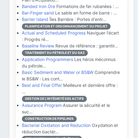
Banded Iron Ore
Formations de fer rubanées : …
Bar-Finger sand
Le sable en forme de barre : …
Barrier Island
Îles Barrière : Portes d'entr…
PLANIFICATION ET ORDONNANCEMENT DU PROJET
Actual and Scheduled Progress
Naviguer l'écart
: Progrès ré…
Baseline Review
Revue de référence : garantir…
TRAITEMENT DU PÉTROLE ET DU GAZ
Application Programmers
Les héros méconnus
du pétrole…
Basic Sediment and Water or BS&W
Comprendre
le BS&W : Les cont…
Best and Final Offer
Meilleure et dernière offre :
…
GESTION DE L'INTÉGRITÉ DES ACTIFS
Assurance Program
Assurer la sécurité et le
suc…
CONSTRUCTION DE PIPELINES
Bacterial Oxidation and Reduction
Oxydation et
réduction bactér…