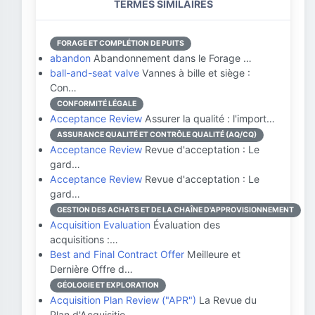
TERMES SIMILAIRES
FORAGE ET COMPLÉTION DE PUITS
abandon
Abandonnement dans le Forage …
ball-and-seat valve
Vannes à bille et siège :
Con…
CONFORMITÉ LÉGALE
Acceptance Review
Assurer la qualité : l'import…
ASSURANCE QUALITÉ ET CONTRÔLE QUALITÉ (AQ/CQ)
Acceptance Review
Revue d'acceptation : Le
gard…
Acceptance Review
Revue d'acceptation : Le
gard…
GESTION DES ACHATS ET DE LA CHAÎNE D'APPROVISIONNEMENT
Acquisition Evaluation
Évaluation des
acquisitions :…
Best and Final Contract Offer
Meilleure et
Dernière Offre d…
GÉOLOGIE ET EXPLORATION
Acquisition Plan Review ("APR")
La Revue du
Plan d'Acquisitio…