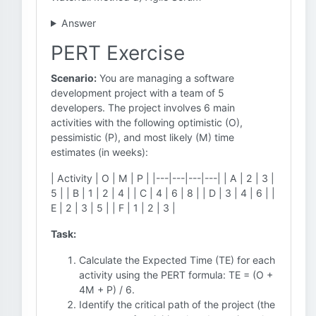
Answer
PERT Exercise
Scenario:
You are managing a software
development project with a team of 5
developers. The project involves 6 main
activities with the following optimistic (O),
pessimistic (P), and most likely (M) time
estimates (in weeks):
| Activity | O | M | P | |---|---|---|---| | A | 2 | 3 |
5 | | B | 1 | 2 | 4 | | C | 4 | 6 | 8 | | D | 3 | 4 | 6 | |
E | 2 | 3 | 5 | | F | 1 | 2 | 3 |
Task:
Calculate the Expected Time (TE) for each
activity using the PERT formula: TE = (O +
4M + P) / 6.
Identify the critical path of the project (the