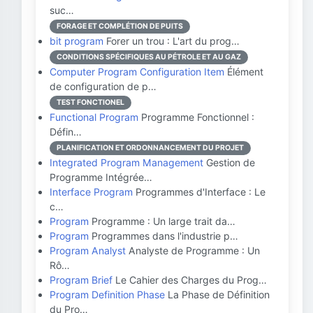
suc…
FORAGE ET COMPLÉTION DE PUITS
bit program
Forer un trou : L'art du prog…
CONDITIONS SPÉCIFIQUES AU PÉTROLE ET AU GAZ
Computer Program Configuration Item
Élément
de configuration de p…
TEST FONCTIONEL
Functional Program
Programme Fonctionnel :
Défin…
PLANIFICATION ET ORDONNANCEMENT DU PROJET
Integrated Program Management
Gestion de
Programme Intégrée…
Interface Program
Programmes d'Interface : Le
c…
Program
Programme : Un large trait da…
Program
Programmes dans l'industrie p…
Program Analyst
Analyste de Programme : Un
Rô…
Program Brief
Le Cahier des Charges du Prog…
Program Definition Phase
La Phase de Définition
du Pro…