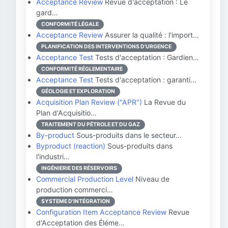
Acceptance Review
Revue d'acceptation : Le
gard…
CONFORMITÉ LÉGALE
Acceptance Review
Assurer la qualité : l'import…
PLANIFICATION DES INTERVENTIONS D'URGENCE
Acceptance Test
Tests d'acceptation : Gardien…
CONFORMITÉ RÉGLEMENTAIRE
Acceptance Test
Tests d'acceptation : garanti…
GÉOLOGIE ET EXPLORATION
Acquisition Plan Review ("APR")
La Revue du
Plan d'Acquisitio…
TRAITEMENT DU PÉTROLE ET DU GAZ
By-product
Sous-produits dans le secteur…
Byproduct (reaction)
Sous-produits dans
l'industri…
INGÉNIERIE DES RÉSERVOIRS
Commercial Production Level
Niveau de
production commerci…
SYSTEME D'INTÉGRATION
Configuration Item Acceptance Review
Revue
d'Acceptation des Éléme…