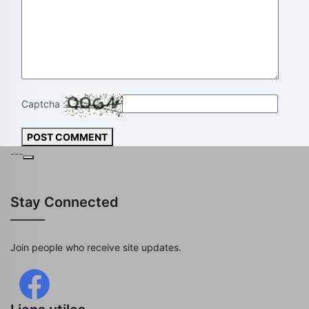
Captcha :
POST COMMENT
---
Stay Connected
Join people who receive site updates.