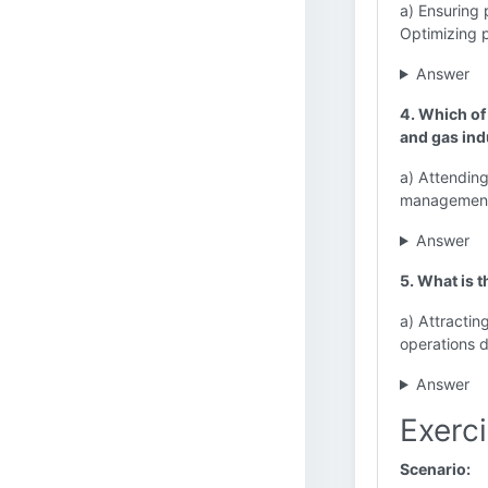
a) Ensuring 
Optimizing 
Answer
4. Which of 
and gas ind
a) Attending
management 
Answer
5. What is t
a) Attractin
operations 
Answer
Exerc
Scenario: