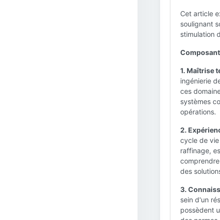
Cet article 
soulignant s
stimulation 
Composantes
1. Maîtrise 
ingénierie d
ces domaine
systèmes co
opérations.
2. Expérien
cycle de vie
raffinage, e
comprendre l
des solution
3. Connaiss
sein d'un ré
possèdent u