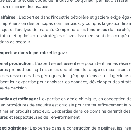
e sécurité et des codes de l'industrie, ce qui leur permet d'assurer l
t de minimiser les risques.
affaires :
L'expertise dans l'industrie pétrolière et gazière exige éga
ompréhension des principes commerciaux, y compris la gestion financ
projet et l'analyse de marché. Comprendre les tendances du marché, 
uture et optimiser les stratégies d'investissement sont des compét
 dans ce secteur.
expertise dans le pétrole et le gaz :
on et production :
L'expertise est essentielle pour identifier les réserv
res prometteurs, optimiser les opérations de forage et maximiser la
 des ressources. Les géologues, les géophysiciens et les ingénieurs
ilisent leur expertise pour analyser les données, développer des strat
ise de décision.
ation et raffinage :
L'expertise en génie chimique, en conception d
en procédures de sécurité est cruciale pour traiter efficacement le p
affiner en produits précieux. L'expertise dans ce domaine garantit des
ûres et respectueuses de l'environnement.
 et logistique :
L'expertise dans la construction de pipelines, les insta