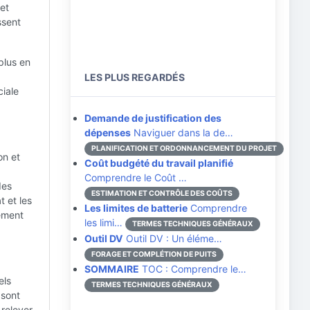
 et
ssent
plus en
LES PLUS REGARDÉS
ciale
Demande de justification des
dépenses
Naviguer dans la de…
PLANIFICATION ET ORDONNANCEMENT DU PROJET
on et
Coût budgété du travail planifié
Comprendre le Coût …
des
ESTIMATION ET CONTRÔLE DES COÛTS
 et les
Les limites de batterie
Comprendre
pement
les limi…
TERMES TECHNIQUES GÉNÉRAUX
Outil DV
Outil DV : Un éléme…
FORAGE ET COMPLÉTION DE PUITS
SOMMAIRE
TOC : Comprendre le…
els
TERMES TECHNIQUES GÉNÉRAUX
 sont
 relever