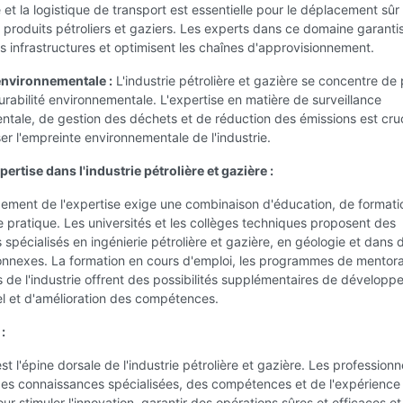
et la logistique de transport est essentielle pour le déplacement sûr
 produits pétroliers et gaziers. Les experts dans ce domaine garanti
des infrastructures et optimisent les chaînes d'approvisionnement.
environnementale :
L'industrie pétrolière et gazière se concentre de 
durabilité environnementale. L'expertise en matière de surveillance
tale, de gestion des déchets et de réduction des émissions est cru
er l'empreinte environnementale de l'industrie.
xpertise dans l'industrie pétrolière et gazière :
ement de l'expertise exige une combinaison d'éducation, de formati
 pratique. Les universités et les collèges techniques proposent des
pécialisés en ingénierie pétrolière et gazière, en géologie et dans 
nnexes. La formation en cours d'emploi, les programmes de mentorat
ns de l'industrie offrent des possibilités supplémentaires de dévelop
l et d'amélioration des compétences.
:
st l'épine dorsale de l'industrie pétrolière et gazière. Les professionn
es connaissances spécialisées, des compétences et de l'expérience
our stimuler l'innovation, garantir des opérations sûres et efficaces et