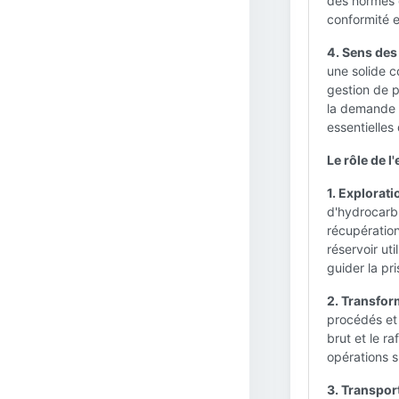
des normes d
conformité e
4. Sens des 
une solide c
gestion de 
la demande f
essentielles
Le rôle de l'
1. Explorati
d'hydrocarbu
récupération
réservoir ut
guider la pr
2. Transform
procédés et 
brut et le r
opérations s
3. Transport