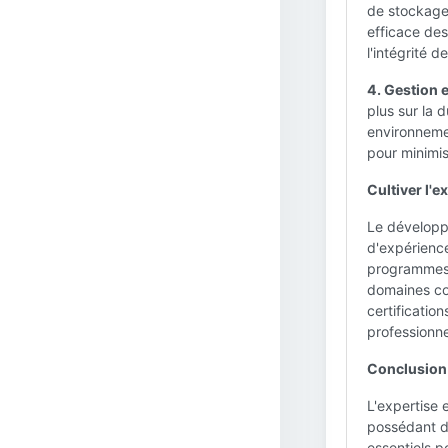
de stockage 
efficace des
l'intégrité 
4. Gestion 
plus sur la 
environnemen
pour minimis
Cultiver l'e
Le développ
d'expérience
programmes s
domaines co
certificatio
professionne
Conclusion 
L'expertise e
possédant d
essentiels p