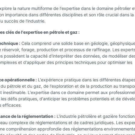
explore la nature multiforme de l'expertise dans le domaine pétrolier e
on importance dans différentes disciplines et son rôle crucial dans la
du succès de l'industrie.
 clés de l'expertise en pétrole et gaz :
technique :
Cela comprend une solide base en géologie, géophysique
e réservoir, forage, production et processus de raffinage. Les expert
s possèdent la capacité d'interpréter des données, de modéliser de
mplexes et d'appliquer des principes techniques pour optimiser les
ce opérationnelle :
L'expérience pratique dans les différentes étape
 du pétrole et du gaz, de l'exploration et de la production au transpo
st inestimable. L'expertise dans ce domaine permet aux professionne
es défis pratiques, d'anticiper les problèmes potentiels et de dével
s efficaces.
ance de la réglementation :
L'industrie pétrolière et gazière fonctio
seau complexe de réglementations et de cadres juridiques. Les expe
ne compréhension approfondie des réglementations environnementa