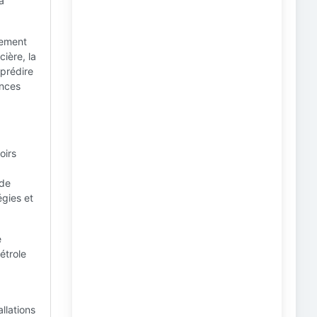
a
lement
ière, la
prédire
ences
oirs
 de
égies et
e
étrole
llations