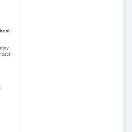
he oil
afety
impact
t