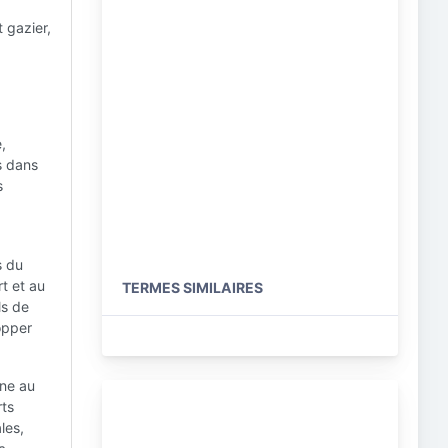
t gazier,
,
s dans
s
s du
rt et au
TERMES SIMILAIRES
ls de
opper
nne au
rts
les,