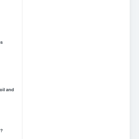
as
oil and
y?