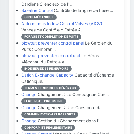
Gardiens Silencieux de l'…
Baseline Control
Contrôle de la ligne de base …
GÉNIE MÉCANIQUE
Autonomous Inflow Control Valves (AICV)
Vannes de Contrôle d'Entrée A…
FORAGE ET COMPLÉTION DE PUITS
blowout preventer control panel
Le Gardien du
Puits : Compren…
blowout preventer control unit
Le Héros
Méconnu du Pétrole e…
INGÉNIERIE DES RÉSERVOIRS
Cation Exchange Capacity
Capacité d'Échange
Cationique…
TERMES TECHNIQUES GÉNÉRAUX
Change
Changement : Le Compagnon Con…
LEADERS DE L'INDUSTRIE
Change
Changement : Une Constante da…
COMMUNICATION ET RAPPORTS
Change
Gestion du Changement dans l'…
CONFORMITÉ RÉGLEMENTAIRE
Change Control
Maintenir le Cap : Contrôle d…