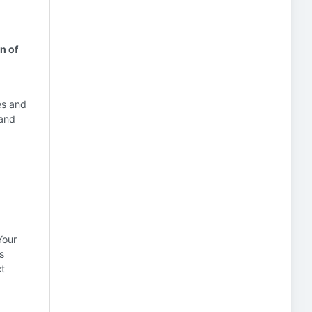
n of
es and
 and
Your
s
ct