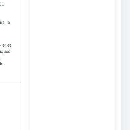
BO
rs, la
ier et
niques
,
de