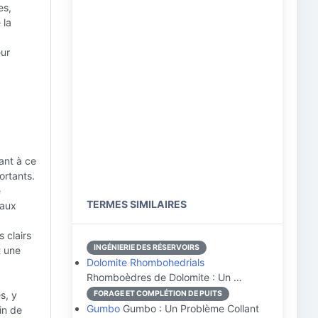
es,
 la
eur
lant à ce
ortants.
e
TERMES SIMILAIRES
 aux
 clairs
INGÉNIERIE DES RÉSERVOIRS
t une
Dolomite Rhombohedrials
Rhomboèdres de Dolomite : Un …
s, y
FORAGE ET COMPLÉTION DE PUITS
Gumbo
Gumbo : Un Problème Collant
in de