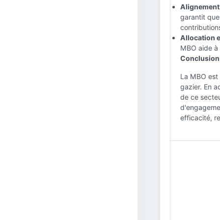
Alignement p
garantit que
contributions
Allocation e
MBO aide à h
Conclusion 
La MBO est u
gazier. En a
de ce secteu
d'engagemen
efficacité, r