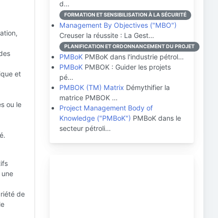
d…
FORMATION ET SENSIBILISATION À LA SÉCURITÉ
Management By Objectives ("MBO")
ation,
Creuser la réussite : La Gest…
PLANIFICATION ET ORDONNANCEMENT DU PROJET
 des
PMBoK
PMBoK dans l'industrie pétrol…
PMBoK
PMBOK : Guider les projets
ique et
pé…
PMBOK (TM) Matrix
Démythifier la
matrice PMBOK …
s ou le
Project Management Body of
Knowledge ("PMBoK")
PMBoK dans le
secteur pétroli…
é.
ifs
e une
riété de
le