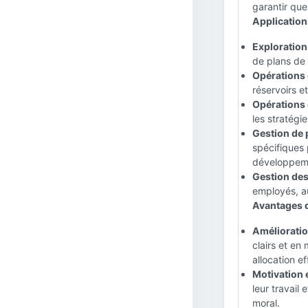
garantir que
Applications
Exploration
de plans de 
Opérations 
réservoirs e
Opérations e
les stratégi
Gestion de p
spécifiques 
développeme
Gestion des
employés, au
Avantages de
Amélioration
clairs et en
allocation e
Motivation 
leur travail
moral.