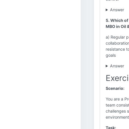
Answer
5. Which of
MBO in Oil 
a) Regular 
collaboratio
resistance 
goals
Answer
Exerc
Scenario:
You are a Pr
team consist
challenges s
environmenta
Task: