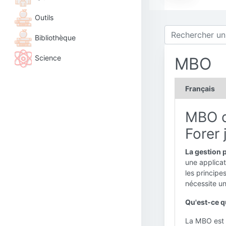
Outils
Bibliothèque
Science
MBO
Français
MBO da
Forer 
La gestion 
une applica
les princip
nécessite u
Qu'est-ce q
La MBO est u