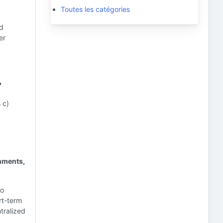
Toutes les catégories
d
er
?
 c)
nments,
to
rt-term
tralized