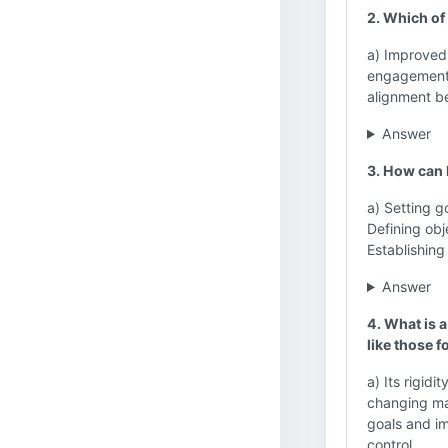
2. Which of 
a) Improved
engagement c
alignment be
Answer
3. How can 
a) Setting g
Defining obj
Establishing
Answer
4. What is 
like those f
a) Its rigid
changing ma
goals and im
control