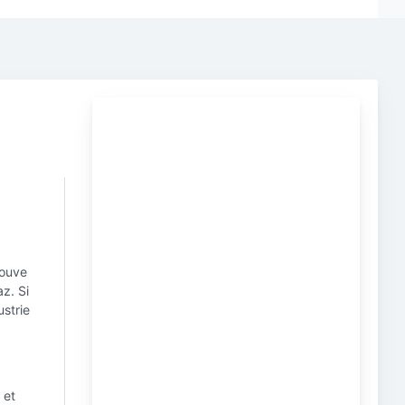
:
rouve
z. Si
strie
 et