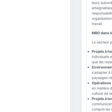
leurs subord
atteignables
responsabili
organisation
travail.
MBO dans le 
Le secteur p
Projets à ha
individuels 
que les ress
Environnem
s'adapter à 
paysages ré
Opérations à
en matière d
culture de s
Projets à lo
communicatio
compris les 