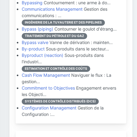
Bypassing
Contournement : une arme à do…
Communications Management
Gestion des
communications : …
INGÉNIERIE DE LA TUYAUTERIE ET DES PIPELINES
Bypass (piping)
Contourner le goulot d'étrang…
TRAITEMENT DU PÉTROLE ET DU GAZ
Bypass valve
Vanne de dérivation : mainten…
By-product
Sous-produits dans le secteur…
Byproduct (reaction)
Sous-produits dans
l'industri…
ESTIMATION ET CONTRÔLE DES COÛTS
Cash Flow Management
Naviguer le flux : La
gestion…
Commitment to Objectives
Engagement envers
les Objecti…
SYSTÈMES DE CONTRÔLE DISTRIBUÉS (DCS)
Configuration Management
Gestion de la
Configuration :…