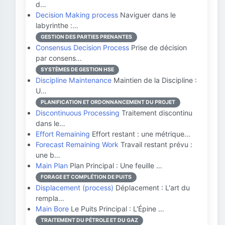
d…
Decision Making process
Naviguer dans le
labyrinthe :…
GESTION DES PARTIES PRENANTES
Consensus Decision Process
Prise de décision
par consens…
SYSTÈMES DE GESTION HSE
Discipline Maintenance
Maintien de la Discipline :
U…
PLANIFICATION ET ORDONNANCEMENT DU PROJET
Discontinuous Processing
Traitement discontinu
dans le…
Effort Remaining
Effort restant : une métrique…
Forecast Remaining Work
Travail restant prévu :
une b…
Main Plan
Plan Principal : Une feuille …
FORAGE ET COMPLÉTION DE PUITS
Displacement (process)
Déplacement : L'art du
rempla…
Main Bore
Le Puits Principal : L'Épine …
TRAITEMENT DU PÉTROLE ET DU GAZ