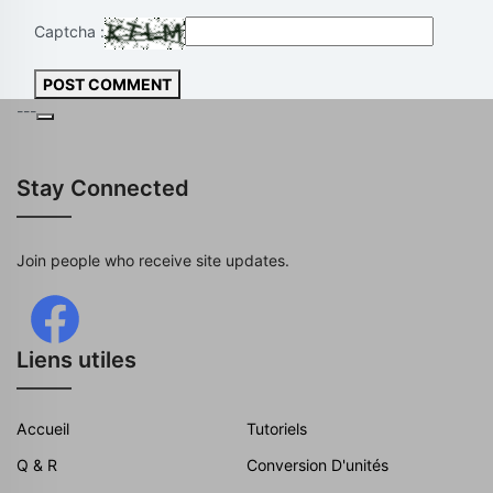
Captcha :
POST COMMENT
---
Stay Connected
Join people who receive site updates.
Liens utiles
Accueil
Tutoriels
Q & R
Conversion D'unités