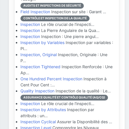
AUDITS ET INSPECTIONS DE SÉCURITÉ
Field Inspection
Inspection sur site : Garant …
CONTRÔLE ET INSPECTION DE LA QUALITÉ
Inspection
Le rôle crucial de l'inspecti…
Inspection
La Pierre Angulaire de la Qua…
Inspection
Inspection : Une pierre angul…
Inspection by Variables
Inspection par variables :
Pl…
Inspection, Original
Inspection, Originale : Une
P…
Inspection Tightened
Inspection Renforcée : Une
Ap…
One Hundred Percent Inspection
Inspection à
Cent Pour Cent :…
Quality Inspection
Inspection de la qualité : Le…
ASSURANCE QUALITÉ ET CONTRÔLE QUALITÉ (AQ/CQ)
Inspection
Le rôle crucial de l'inspecti…
Inspection by Attributes
Inspection par
attributs : un…
Inspection Cyclical
Assurer la Disponibilité des …
Inspection Level
Comprendre les Niveaux