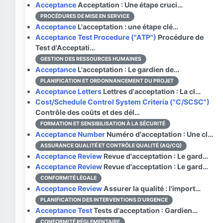
Acceptance
Acceptation : Une étape cruci…
PROCÉDURES DE MISE EN SERVICE
Acceptance
L'acceptation : une étape clé…
Acceptance Test Procedure ("ATP")
Procédure de
Test d'Acceptati…
GESTION DES RESSOURCES HUMAINES
Acceptance
L'acceptation : Le gardien de…
PLANIFICATION ET ORDONNANCEMENT DU PROJET
Acceptance Letters
Lettres d'acceptation : La cl…
Cost/Schedule Control System Criteria ("C/SCSC")
Contrôle des coûts et des dél…
FORMATION ET SENSIBILISATION À LA SÉCURITÉ
Acceptance Number
Numéro d'acceptation : Une cl…
ASSURANCE QUALITÉ ET CONTRÔLE QUALITÉ (AQ/CQ)
Acceptance Review
Revue d'acceptation : Le gard…
Acceptance Review
Revue d'acceptation : Le gard…
CONFORMITÉ LÉGALE
Acceptance Review
Assurer la qualité : l'import…
PLANIFICATION DES INTERVENTIONS D'URGENCE
Acceptance Test
Tests d'acceptation : Gardien…
CONFORMITÉ RÉGLEMENTAIRE