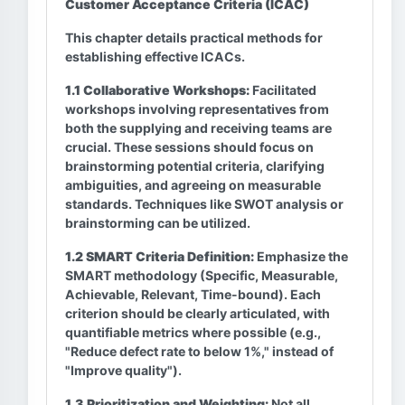
Customer Acceptance Criteria (ICAC)
This chapter details practical methods for
establishing effective ICACs.
1.1 Collaborative Workshops:
Facilitated
workshops involving representatives from
both the supplying and receiving teams are
crucial. These sessions should focus on
brainstorming potential criteria, clarifying
ambiguities, and agreeing on measurable
standards. Techniques like SWOT analysis or
brainstorming can be utilized.
1.2 SMART Criteria Definition:
Emphasize the
SMART methodology (Specific, Measurable,
Achievable, Relevant, Time-bound). Each
criterion should be clearly articulated, with
quantifiable metrics where possible (e.g.,
"Reduce defect rate to below 1%," instead of
"Improve quality").
1.3 Prioritization and Weighting:
Not all