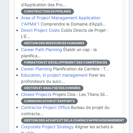
d'Application des Pro…
CONSTRUCTION DE PIPELINES
Area of Project Management Application
("APMA")
Comprendre le Domaine d'Appli…
Direct Project Costs
Coûts Directs de Projet :
L'É…
GESTION DES RESSOURCES HUMAINES
Career Path Planning
Établir un cap : la
planifica…
FORMATION ET DÉVELOPPEMENT DES COMPÉTENCES
Career Planning
Planification de Carrière : T…
Education, in project management
Forer les
profondeurs du succ…
GESTION ET ANALYSE DES DONNÉES
Closed Projects
Projets Clos : Les Titans Sil…
COMMUNICATION ET RAPPORTS
Contractor Project Office
Bureau de projet du
contracta…
GESTION DES ACHATS ET DE LA CHAÎNE D'APPROVISIONNEMENT
Corporate Project Strategy
Aligner les achats à
la visio…