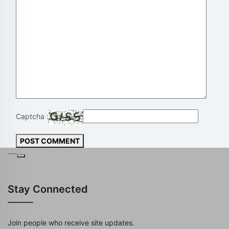
Captcha :
POST COMMENT
---
Stay Connected
Join people who receive site updates.