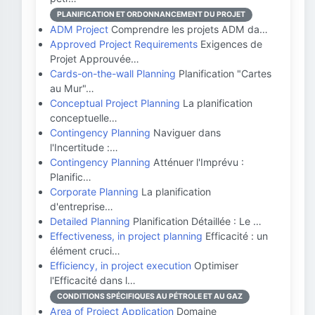
PLANIFICATION ET ORDONNANCEMENT DU PROJET
ADM Project
Comprendre les projets ADM da…
Approved Project Requirements
Exigences de
Projet Approuvée…
Cards-on-the-wall Planning
Planification "Cartes
au Mur"…
Conceptual Project Planning
La planification
conceptuelle…
Contingency Planning
Naviguer dans
l'Incertitude :…
Contingency Planning
Atténuer l'Imprévu :
Planific…
Corporate Planning
La planification
d'entreprise…
Detailed Planning
Planification Détaillée : Le …
Effectiveness, in project planning
Efficacité : un
élément cruci…
Efficiency, in project execution
Optimiser
l'Efficacité dans l…
CONDITIONS SPÉCIFIQUES AU PÉTROLE ET AU GAZ
Area of Project Application
Domaine