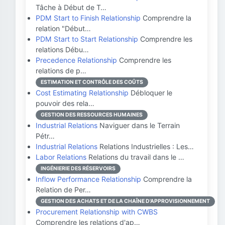
Tâche à Début de T…
PDM Start to Finish Relationship
Comprendre la
relation "Début…
PDM Start to Start Relationship
Comprendre les
relations Débu…
Precedence Relationship
Comprendre les
relations de p…
ESTIMATION ET CONTRÔLE DES COÛTS
Cost Estimating Relationship
Débloquer le
pouvoir des rela…
GESTION DES RESSOURCES HUMAINES
Industrial Relations
Naviguer dans le Terrain
Pétr…
Industrial Relations
Relations Industrielles : Les…
Labor Relations
Relations du travail dans le …
INGÉNIERIE DES RÉSERVOIRS
Inflow Performance Relationship
Comprendre la
Relation de Per…
GESTION DES ACHATS ET DE LA CHAÎNE D'APPROVISIONNEMENT
Procurement Relationship with CWBS
Comprendre les relations d'ap…