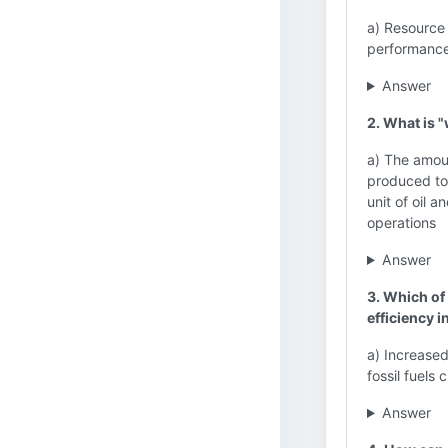
a) Resource 
performanc
Answer
2. What is 
a) The amoun
produced to 
unit of oil 
operations
Answer
3. Which of
efficiency i
a) Increase
fossil fuels
Answer