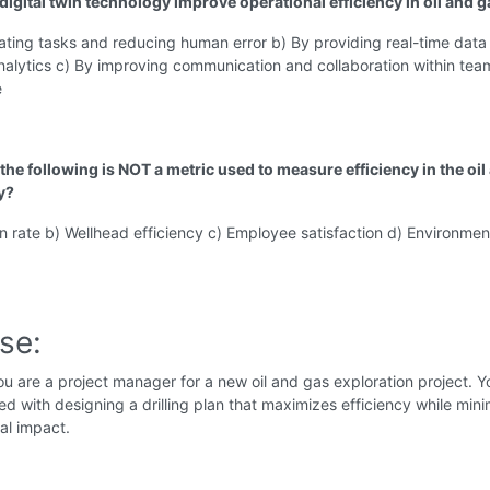
digital twin technology improve operational efficiency in oil and 
ating tasks and reducing human error b) By providing real-time data
nalytics c) By improving communication and collaboration within team
e
the following is NOT a metric used to measure efficiency in the oil
y?
n rate b) Wellhead efficiency c) Employee satisfaction d) Environmen
se:
u are a project manager for a new oil and gas exploration project. Y
ed with designing a drilling plan that maximizes efficiency while mini
al impact.