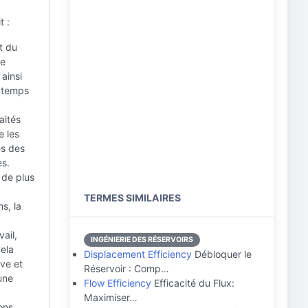
t :
t du
de
ainsi
s temps
aités
e les
es des
es.
 de plus
TERMES SIMILAIRES
s, la
vail,
INGÉNIERIE DES RÉSERVOIRS
Cela
Displacement Efficiency
Débloquer le
ve et
Réservoir : Comp…
une
Flow Efficiency
Efficacité du Flux:
Maximiser…
ons