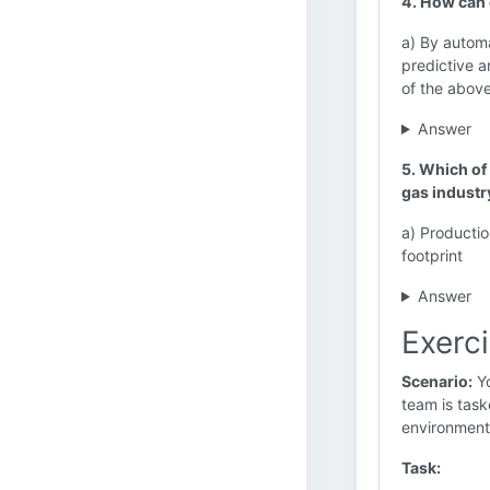
4. How can 
a) By autom
predictive a
of the abov
Answer
5. Which of 
gas industr
a) Productio
footprint
Answer
Exerci
Scenario:
Yo
team is task
environment
Task: