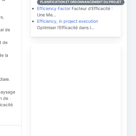
PLANIFICATION ET ORDONNANCEMENT DU PROJET
Efficiency Factor
Facteur d'Efficacité :
Une Me…
s,
Efficiency, in project execution
Optimiser l'Efficacité dans l…
tal de
t de
de la
diale.
 paysage
on de
icacité