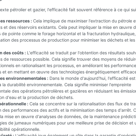
xte pétrolier et gazier, l'efficacité fait souvent référence à ce qui sui
des ressources :
Cela implique de maximiser l'extraction du pétrole e
s et des réservoirs existants. Cela peut impliquer la mise en œuvre 
 de pointe comme le forage horizontal et la fracturation hydraulique, 
sation des processus de production pour minimiser les déchets et le
n des coûts :
L'efficacité se traduit par l'obtention des résultats souh
s de ressources possible. Cela signifie trouver des moyens de réduir
ionnels en rationalisant les processus, en améliorant les performanc
 et en mettant en œuvre des technologies énergétiquement efficac
es environnementales :
Dans le monde d'aujourd'hui, l'efficacité est
 à la durabilité environnementale. Cela signifie minimiser l'empreinte
tale des opérations pétrolières et gazières en réduisant les émission
n d'eau et la production de déchets.
pérationnelle :
Cela se concentre sur la rationalisation des flux de tra
on des performances des actifs et la minimisation des temps d'arrêt. 
 la mise en œuvre d'analyses de données, de la maintenance prédicti
gies de jumeaux numériques pour une meilleure prise de décision et 
ibilité opérationnelle.
sûreté :
L'efficacité joue également un rôle dans la garantie d'opérati