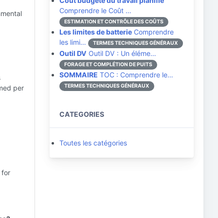
Coût budgété du travail planifié
Comprendre le Coût …
nmental
ESTIMATION ET CONTRÔLE DES COÛTS
Les limites de batterie
Comprendre
les limi…
TERMES TECHNIQUES GÉNÉRAUX
Outil DV
Outil DV : Un éléme…
FORAGE ET COMPLÉTION DE PUITS
SOMMAIRE
TOC : Comprendre le…
s
TERMES TECHNIQUES GÉNÉRAUX
umed per
CATEGORIES
Toutes les catégories
 for