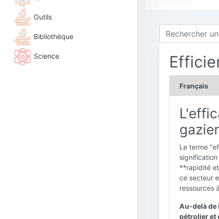
Outils
Bibliothèque
Science
Effici
Français
L'effi
gazier
Le terme "eff
significatio
**rapidité et
ce secteur e
ressources à
Au-delà de l
pétrolier et