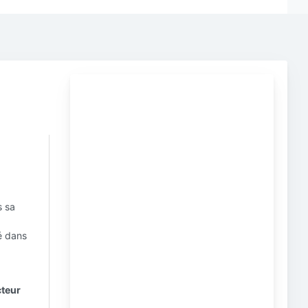
s sa
té dans
cteur