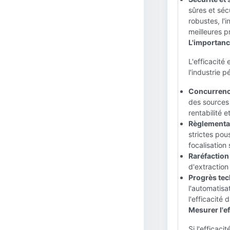
sûres et séc
robustes, l'
meilleures p
L'importance
L'efficacité
l'industrie p
Concurrenc
des sources 
rentabilité e
Règlementa
strictes pou
focalisation
Raréfaction
d'extraction
Progrès tec
l'automatisa
l'efficacité 
Mesurer l'ef
Si l'efficaci