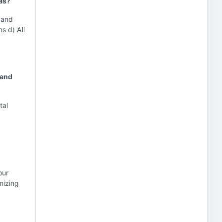
gas?
 and
s d) All
 and
tal
our
mizing