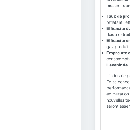
mesurer dans 
Taux de pro
reflétant l'
Efficacité du
fluide extrai
Efficacité é
gaz produit
Empreinte e
consommatio
L'avenir de 
L'industrie 
En se concent
performances
en mutation 
nouvelles te
seront essen