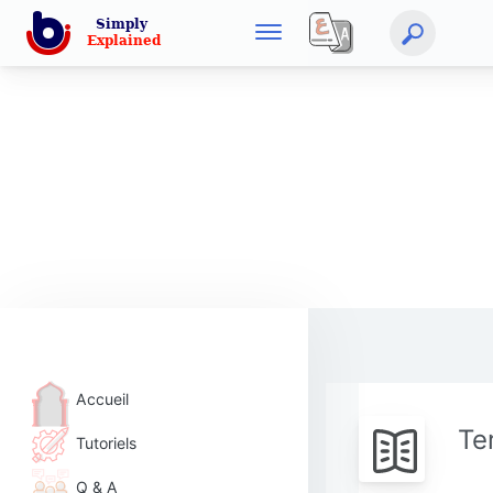
Accueil
Te
Tutoriels
Q & A