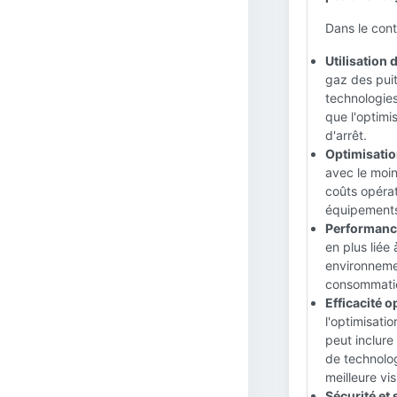
Dans le conte
Utilisation 
gaz des puit
technologies
que l'optimi
d'arrêt.
Optimisatio
avec le moin
coûts opérat
équipements
Performanc
en plus liée
environnemen
consommatio
Efficacité o
l'optimisati
peut inclure
de technolo
meilleure vis
Sécurité et 