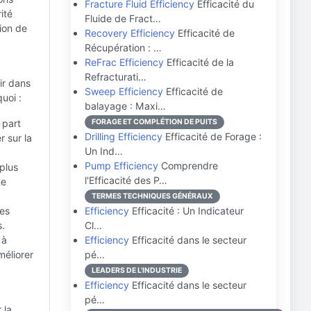
Fracture Fluid Efficiency
Efficacité du
ité
Fluide de Fract…
ion de
Recovery Efficiency
Efficacité de
Récupération : …
ReFrac Efficiency
Efficacité de la
Refracturati…
ir dans
Sweep Efficiency
Efficacité de
uoi :
balayage : Maxi…
 part
FORAGE ET COMPLÉTION DE PUITS
Drilling Efficiency
Efficacité de Forage :
r sur la
Un Ind…
Pump Efficiency
Comprendre
plus
l'Efficacité des P…
ne
TERMES TECHNIQUES GÉNÉRAUX
ues
Efficiency
Efficacité : Un Indicateur
s.
Cl…
 à
Efficiency
Efficacité dans le secteur
méliorer
pé…
LEADERS DE L'INDUSTRIE
Efficiency
Efficacité dans le secteur
pé…
 la