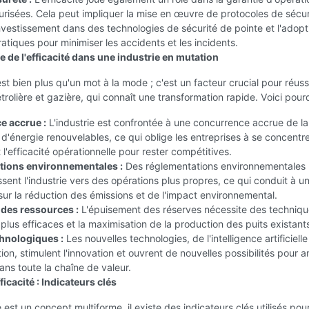
urisées. Cela peut impliquer la mise en œuvre de protocoles de sécur
investissement dans des technologies de sécurité de pointe et l'adopt
ratiques pour minimiser les accidents et les incidents.
 de l'efficacité dans une industrie en mutation
 est bien plus qu'un mot à la mode ; c'est un facteur crucial pour réuss
étrolière et gazière, qui connaît une transformation rapide. Voici pourq
e accrue :
L'industrie est confrontée à une concurrence accrue de la
d'énergie renouvelables, ce qui oblige les entreprises à se concentre
t l'efficacité opérationnelle pour rester compétitives.
tions environnementales :
Des réglementations environnementales 
ssent l'industrie vers des opérations plus propres, ce qui conduit à u
 sur la réduction des émissions et de l'impact environnemental.
 des ressources :
L'épuisement des réserves nécessite des techniq
 plus efficaces et la maximisation de la production des puits existant
hnologiques :
Les nouvelles technologies, de l'intelligence artificielle
tion, stimulent l'innovation et ouvrent de nouvelles possibilités pour a
dans toute la chaîne de valeur.
ficacité : Indicateurs clés
té est un concept multiforme, il existe des indicateurs clés utilisés pour