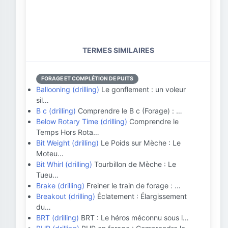
TERMES SIMILAIRES
FORAGE ET COMPLÉTION DE PUITS
Ballooning (drilling)
Le gonflement : un voleur
sil…
B c (drilling)
Comprendre le B c (Forage) : …
Below Rotary Time (drilling)
Comprendre le
Temps Hors Rota…
Bit Weight (drilling)
Le Poids sur Mèche : Le
Moteu…
Bit Whirl (drilling)
Tourbillon de Mèche : Le
Tueu…
Brake (drilling)
Freiner le train de forage : …
Breakout (drilling)
Éclatement : Élargissement
du…
BRT (drilling)
BRT : Le héros méconnu sous l…