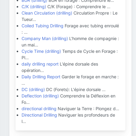
BUR (drilling)
BUR en forage : Comprendre le…
C/K (drilling)
C/K (Forage) : Comprendre le …
Clean Circulation (drilling)
Circulation Propre : Le
Tueur…
Coiled Tubing Drilling
Forage avec tubing enroulé
: …
Company Man (drilling)
L'homme de compagnie :
un mai…
Cycle Time (drilling)
Temps de Cycle en Forage :
Pl…
daily drilling report
L'épine dorsale des
opération…
Daily Drilling Report
Garder le forage en marche :
…
DC (drilling)
DC (Forets): L'épine dorsale …
Deflection (drilling)
Comprendre la Déflexion en
Fo…
directional drilling
Naviguer la Terre : Plongez d…
Directional Drilling
Naviguer les profondeurs de
l…