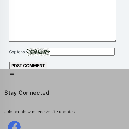
Captcha :
POST COMMENT
---
Stay Connected
Join people who receive site updates.