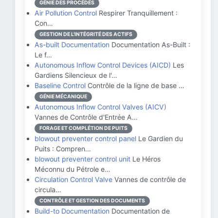
GÉNIE DES PROCÉDÉS
Air Pollution Control
Respirer Tranquillement :
Con…
GESTION DE L'INTÉGRITÉ DES ACTIFS
As-built Documentation
Documentation As-Built :
Le f…
Autonomous Inflow Control Devices (AICD)
Les
Gardiens Silencieux de l'…
Baseline Control
Contrôle de la ligne de base …
GÉNIE MÉCANIQUE
Autonomous Inflow Control Valves (AICV)
Vannes de Contrôle d'Entrée A…
FORAGE ET COMPLÉTION DE PUITS
blowout preventer control panel
Le Gardien du
Puits : Compren…
blowout preventer control unit
Le Héros
Méconnu du Pétrole e…
Circulation Control Valve
Vannes de contrôle de
circula…
CONTRÔLE ET GESTION DES DOCUMENTS
Build-to Documentation
Documentation de