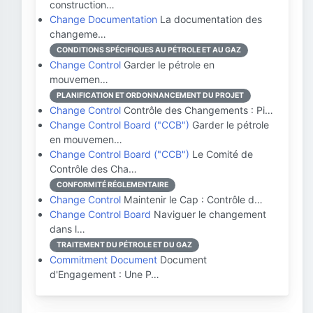
construction…
Change Documentation
La documentation des
changeme…
CONDITIONS SPÉCIFIQUES AU PÉTROLE ET AU GAZ
Change Control
Garder le pétrole en
mouvemen…
PLANIFICATION ET ORDONNANCEMENT DU PROJET
Change Control
Contrôle des Changements : Pi…
Change Control Board ("CCB")
Garder le pétrole
en mouvemen…
Change Control Board ("CCB")
Le Comité de
Contrôle des Cha…
CONFORMITÉ RÉGLEMENTAIRE
Change Control
Maintenir le Cap : Contrôle d…
Change Control Board
Naviguer le changement
dans l…
TRAITEMENT DU PÉTROLE ET DU GAZ
Commitment Document
Document
d'Engagement : Une P…