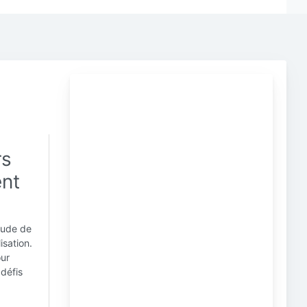
rs
ent
tude de
isation.
our
 défis