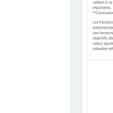
veillant à ce
importants.
**Conclusion
Les Facteurs
ordonnanceme
ces facteurs
objectifs, d
valeur ajout
utilisation e