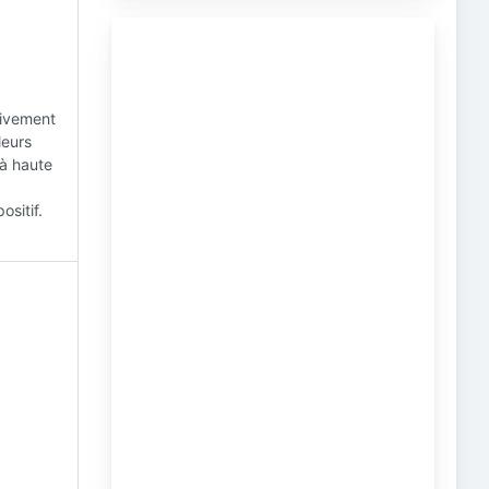
tivement
leurs
 à haute
ositif.