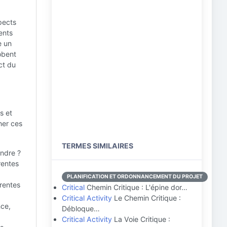
pects
ents
e un
obent
ct du
s et
ner ces
TERMES SIMILAIRES
indre ?
rentes
PLANIFICATION ET ORDONNANCEMENT DU PROJET
érentes
Critical
Chemin Critique : L'épine dor…
Critical Activity
Le Chemin Critique :
nce,
Débloque…
Critical Activity
La Voie Critique :