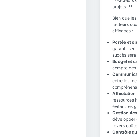
**Facteurs C
projets :**
Bien que les
facteurs cou
efficaces :
Portée et ob
garantissent
succès sera
Budget et ca
compte des r
Communicati
entre les me
compréhensio
Affectation
ressources h
évitent les 
Gestion des
développer d
revers coût
Contrôle qu