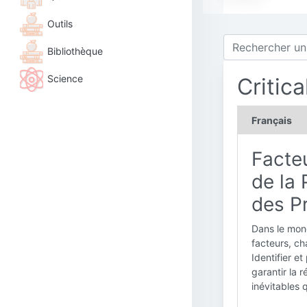
Outils
Bibliothèque
Science
Critic
Français
Facteu
de la 
des P
Dans le mon
facteurs, ch
Identifier e
garantir la r
inévitables 