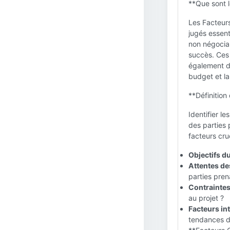
**Que sont l
Les Facteurs
jugés essent
non négociab
succès. Ces 
également di
budget et la 
**Définition
Identifier l
des parties 
facteurs cru
Objectifs du
Attentes de
parties pren
Contraintes 
au projet ?
Facteurs int
tendances de