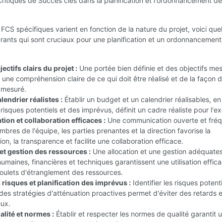
ritiques de Succès clés dans la planification et l'ordonnancement d
 FCS spécifiques varient en fonction de la nature du projet, voici qu
rants qui sont cruciaux pour une planification et un ordonnancement
jectifs clairs du projet :
Une portée bien définie et des objectifs me
 une compréhension claire de ce qui doit être réalisé et de la façon d
 mesuré.
lendrier réalistes :
Établir un budget et un calendrier réalisables, en
isques potentiels et des imprévus, définit un cadre réaliste pour l'ex
on et collaboration efficaces :
Une communication ouverte et fré
mbres de l'équipe, les parties prenantes et la direction favorise la
n, la transparence et facilite une collaboration efficace.
 et gestion des ressources :
Une allocation et une gestion adéquate
umaines, financières et techniques garantissent une utilisation effica
goulets d'étranglement des ressources.
 risques et planification des imprévus :
Identifier les risques potenti
es stratégies d'atténuation proactives permet d'éviter des retards 
eux.
alité et normes :
Établir et respecter les normes de qualité garantit 