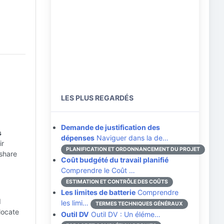
LES PLUS REGARDÉS
Demande de justification des
s
dépenses
Naviguer dans la de…
ir
PLANIFICATION ET ORDONNANCEMENT DU PROJET
 share
Coût budgété du travail planifié
Comprendre le Coût …
ESTIMATION ET CONTRÔLE DES COÛTS
Les limites de batterie
Comprendre
d
les limi…
TERMES TECHNIQUES GÉNÉRAUX
locate
Outil DV
Outil DV : Un éléme…