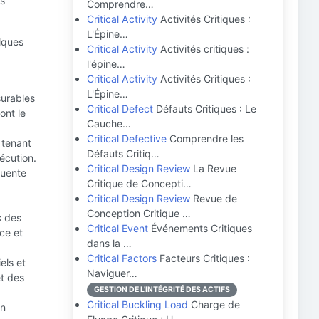
es
Comprendre…
Critical Activity
Activités Critiques :
L'Épine…
elques
Critical Activity
Activités critiques :
l'épine…
Critical Activity
Activités Critiques :
L'Épine…
surables
Critical Defect
Défauts Critiques : Le
ont le
Cauche…
Critical Defective
Comprendre les
 tenant
Défauts Critiq…
écution.
Critical Design Review
La Revue
quente
Critique de Concepti…
Critical Design Review
Revue de
Conception Critique …
s des
Critical Event
Événements Critiques
ce et
dans la …
Critical Factors
Facteurs Critiques :
els et
Naviguer…
et des
GESTION DE L'INTÉGRITÉ DES ACTIFS
Critical Buckling Load
Charge de
un