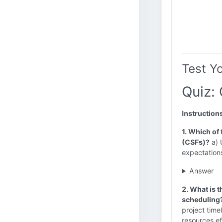
Test Y
Quiz: 
Instruction
1. Which of 
(CSFs)?
a) 
expectations
Answer
2. What is 
scheduling
project time
resources ef