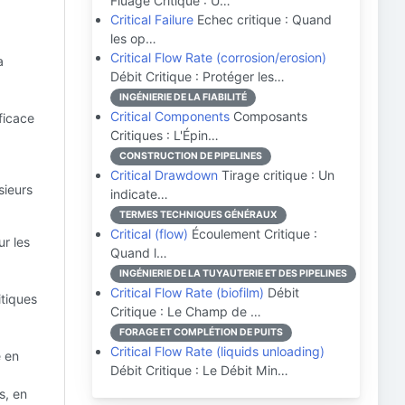
Fluage Critique : U…
Critical Failure
Echec critique : Quand
les op…
Critical Flow Rate (corrosion/erosion)
a
Débit Critique : Protéger les…
INGÉNIERIE DE LA FIABILITÉ
Critical Components
Composants
ficace
Critiques : L'Épin…
CONSTRUCTION DE PIPELINES
Critical Drawdown
Tirage critique : Un
sieurs
indicate…
TERMES TECHNIQUES GÉNÉRAUX
Critical (flow)
Écoulement Critique :
ur les
Quand l…
INGÉNIERIE DE LA TUYAUTERIE ET DES PIPELINES
Critical Flow Rate (biofilm)
Débit
itiques
Critique : Le Champ de …
FORAGE ET COMPLÉTION DE PUITS
Critical Flow Rate (liquids unloading)
e en
Débit Critique : Le Débit Min…
s, en