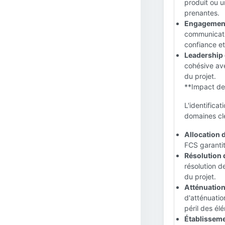
produit ou u
prenantes.
Engagement 
communicatio
confiance et
Leadership 
cohésive ave
du projet.
**Impact des
L'identificat
domaines clé
Allocation 
FCS garantit
Résolution d
résolution de
du projet.
Atténuation
d'atténuatio
péril des él
Établissemen