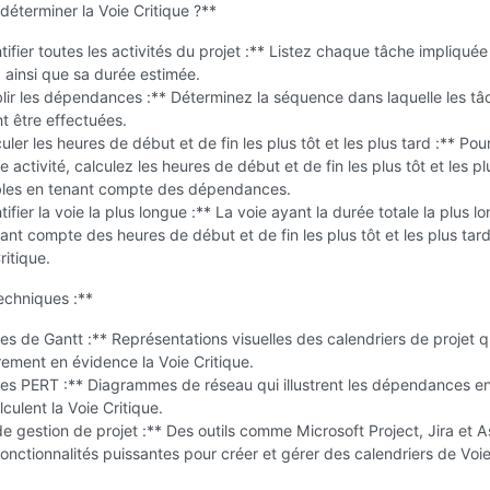
éterminer la Voie Critique ?**
tifier toutes les activités du projet :** Listez chaque tâche impliquée
, ainsi que sa durée estimée.
lir les dépendances :** Déterminez la séquence dans laquelle les tâ
t être effectuées.
uler les heures de début et de fin les plus tôt et les plus tard :** Pou
 activité, calculez les heures de début et de fin les plus tôt et les pl
bles en tenant compte des dépendances.
tifier la voie la plus longue :** La voie ayant la durée totale la plus l
ant compte des heures de début et de fin les plus tôt et les plus tard,
ritique.
techniques :**
 de Gantt :** Représentations visuelles des calendriers de projet q
rement en évidence la Voie Critique.
s PERT :** Diagrammes de réseau qui illustrent les dépendances en
culent la Voie Critique.
de gestion de projet :** Des outils comme Microsoft Project, Jira et 
fonctionnalités puissantes pour créer et gérer des calendriers de Voi