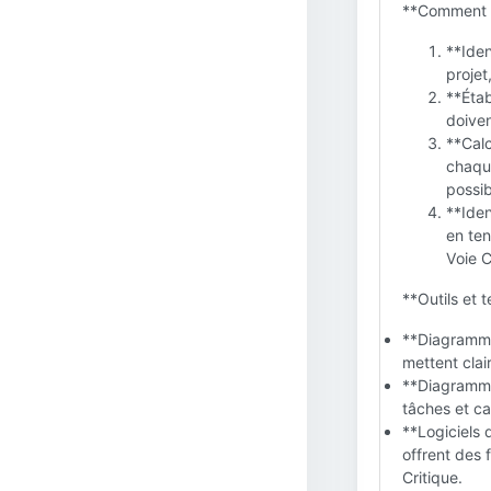
**Comment d
**Iden
projet
**Étab
doiven
**Calc
chaque
possi
**Iden
en ten
Voie C
**Outils et 
**Diagrammes
mettent clai
**Diagramme
tâches et cal
**Logiciels 
offrent des 
Critique.