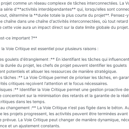
 projet comme un réseau complexe de tâches interconnectées. La V
 la série d'**activités interdépendantes** qui, lorsqu'elles sont conne
out, détermine la **durée totale la plus courte du projet**. Pensez
ue chaîne dans une chaîne d'activités interconnectées, où tout retar
 cette voie aura un impact direct sur la date limite globale du projet.
est-ce important ?**
a Voie Critique est essentiel pour plusieurs raisons :
 les goulets d'étranglement :** En identifiant les tâches qui influencen
la durée du projet, les chefs de projet peuvent identifier les goulets
nt potentiels et allouer les ressources de manière stratégique.
les tâches :** La Voie Critique permet de prioriser les tâches, en gara
ités critiques reçoivent l'attention et le focus nécessaires.
risques :** Identifier la Voie Critique permet une gestion proactive de
e concentrant sur la minimisation des retards et la garantie de la réal
ritiques dans les temps.
au changement :** La Voie Critique n'est pas figée dans le béton. Au
 les projets progressent, les activités peuvent être terminées avant
te prévue. La Voie Critique peut changer de manière dynamique, néce
ance et un ajustement constants.