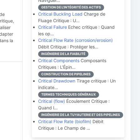
Naviguer…
GESTION DE L'INTÉGRITÉ DES ACTIFS
Critical Buckling Load
Charge de
 de
Fluage Critique : U…
ritique,
Critical Failure
Echec critique : Quand
aliser
les op…
adapter
Critical Flow Rate (corrosion/erosion)
dans la
Débit Critique : Protéger les…
INGÉNIERIE DE LA FIABILITÉ
Critical Components
Composants
Critiques : L'Épin…
CONSTRUCTION DE PIPELINES
Critical Drawdown
Tirage critique : Un
indicate…
TERMES TECHNIQUES GÉNÉRAUX
Critical (flow)
Écoulement Critique :
Quand l…
INGÉNIERIE DE LA TUYAUTERIE ET DES PIPELINES
Critical Flow Rate (biofilm)
Débit
Critique : Le Champ de …