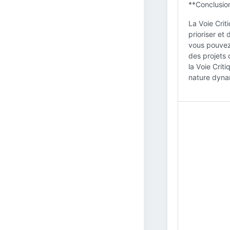
**Conclusion
La Voie Crit
prioriser et 
vous pouvez r
des projets 
la Voie Crit
nature dyna