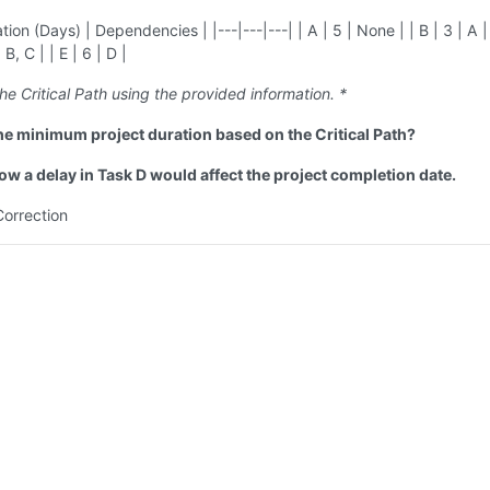
tion (Days) | Dependencies | |---|---|---| | A | 5 | None | | B | 3 | A |
| B, C | | E | 6 | D |
the Critical Path using the provided information. *
the minimum project duration based on the Critical Path?
ow a delay in Task D would affect the project completion date.
Correction