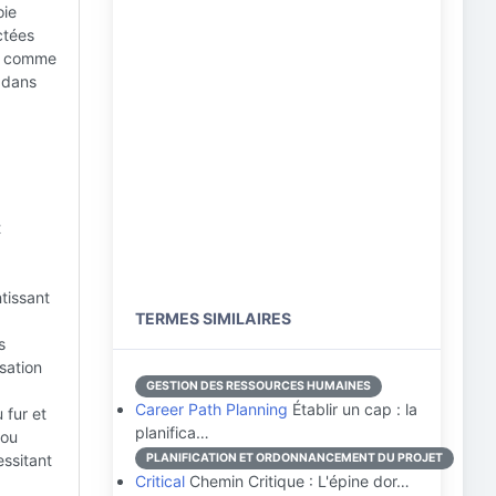
oie
ctées
-y comme
d dans
t
ntissant
TERMES SIMILAIRES
s
isation
GESTION DES RESSOURCES HUMAINES
Career Path Planning
Établir un cap : la
 fur et
planifica…
 ou
ssitant
PLANIFICATION ET ORDONNANCEMENT DU PROJET
Critical
Chemin Critique : L'épine dor…