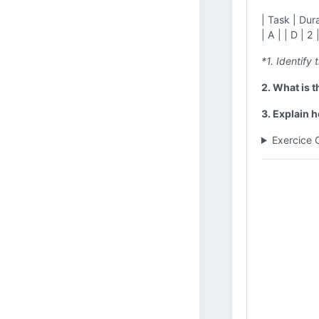
| Task | Dura
| A | | D | 2 
*1. Identify 
2. What is 
3. Explain h
Exercice 