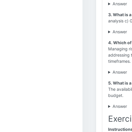
Answer
3. What is a
analysis c) 
Answer
4. Which of 
Managing ris
addressing t
timeframes.
Answer
5. What is a
The availabi
budget.
Answer
Exerci
Instruction