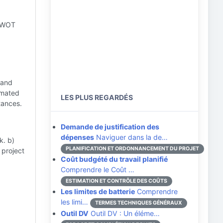
 SWOT
 and
imated
LES PLUS REGARDÉS
tances.
Demande de justification des
dépenses
Naviguer dans la de…
k. b)
PLANIFICATION ET ORDONNANCEMENT DU PROJET
 project
Coût budgété du travail planifié
Comprendre le Coût …
ESTIMATION ET CONTRÔLE DES COÛTS
Les limites de batterie
Comprendre
les limi…
TERMES TECHNIQUES GÉNÉRAUX
Outil DV
Outil DV : Un éléme…