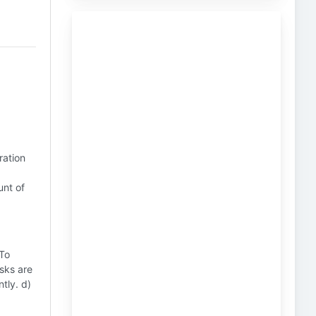
ration
unt of
To
sks are
ntly. d)