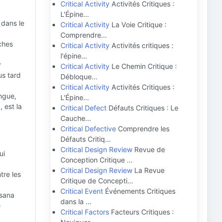
Critical Activity
Activités Critiques :
L'Épine…
 dans le
Critical Activity
La Voie Critique :
Comprendre…
ches
Critical Activity
Activités critiques :
l'épine…
r
Critical Activity
Le Chemin Critique :
us tard
Débloque…
Critical Activity
Activités Critiques :
ongue,
L'Épine…
 est la
Critical Defect
Défauts Critiques : Le
Cauche…
Critical Defective
Comprendre les
Défauts Critiq…
Critical Design Review
Revue de
ui
Conception Critique …
Critical Design Review
La Revue
tre les
Critique de Concepti…
Critical Event
Événements Critiques
Asana
dans la …
e
Critical Factors
Facteurs Critiques :