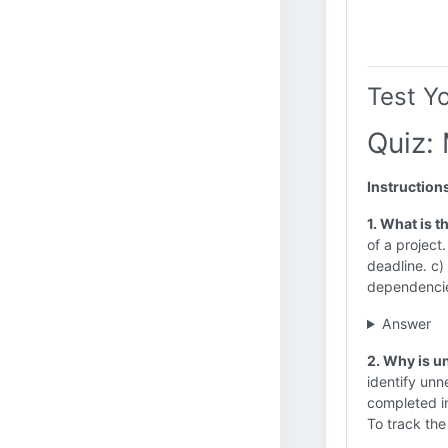
Test Y
Quiz: 
Instruction
1. What is 
of a project.
deadline. c)
dependenci
Answer
2. Why is u
identify unn
completed in 
To track the