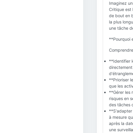
Imaginez un
Critique est
de bout en b
la plus long
une tâche de
**Pourquoi 
Comprendre l
**Identifier
directement 
d'étrangleme
**Prioriser 
que les activ
**Gérer les 
risques en s
des tâches c
**S'adapter 
à mesure que
après la da
une surveill