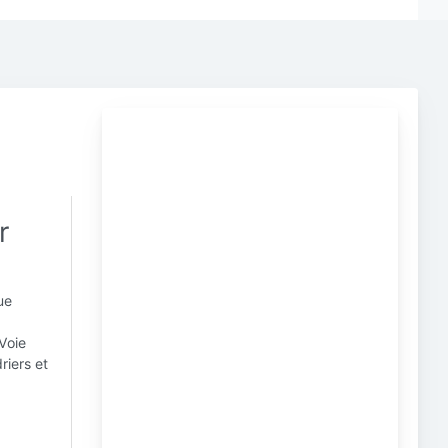
r
ue
*Voie
riers et