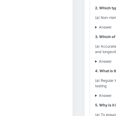
2. Which ty
(a) Non-risi
Answer
3. Which of
(a) Accurate
and longevi
Answer
4. What is 
(a) Regular 
testing
Answer
5. Why is it
(a) To ensur