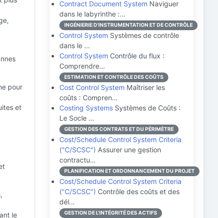
Contract Document System
Naviguer
dans le labyrinthe :…
ge,
INGÉNIERIE D'INSTRUMENTATION ET DE CONTRÔLE
Control System
Systèmes de contrôle
dans le …
Control System
Contrôle du flux :
annes
Comprendre…
ESTIMATION ET CONTRÔLE DES COÛTS
ne pour
Cost Control System
Maîtriser les
coûts : Compren…
ites et
Costing Systems
Systèmes de Coûts :
Le Socle …
GESTION DES CONTRATS ET DU PÉRIMÈTRE
Cost/Schedule Control System Criteria
("C/SCSC")
Assurer une gestion
contractu…
et
PLANIFICATION ET ORDONNANCEMENT DU PROJET
Cost/Schedule Control System Criteria
("C/SCSC")
Contrôle des coûts et des
,
dél…
GESTION DE L'INTÉGRITÉ DES ACTIFS
ant le