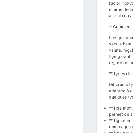
l'acier inox
interne de l
au coin ou a
**Comment 
Lorsque vous
vers le haut
vanne, régul
tige garanti
régulation p
**Types de t
Différents t
adaptée à de
quelques typ
**Tige monta
permet de su
**Tige non m
dommages po
**Tige prolo