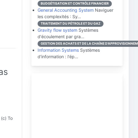
BUDGÉTISATION ET CONTRÔLE FINANCIER
General Accounting System
Naviguer
les complexités : Sy…
TRAITEMENT DU PÉTROLE ET DU GAZ
Gravity flow system
Systèmes
d'écoulement par gra…
GESTION DES ACHATS ET DE LA CHAÎNE D'APPROVISIONNE
Information Systems
Systèmes
d'information : l'ép…
as
 (c) To