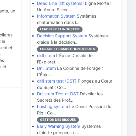
Dead Line (lift systems)
Ligne Morte :
Un Ancre Silenc…
ants, un
Information System
Systèmes
d'information dans l…
LEADERS DE L'INDUSTRIE
lières
Decision Support System
Systèmes
 le
d'aide à la décision…
sentiel
FORAGE ET COMPLÉTION DE PUITS
n
drill stem
L'Épine Dorsale de
es
l'Explorat…
s et
Drill Stem
La Colonne de Forage :
L'Épin…
drill stem test (DST)
Plongez au Cœur
du Sujet : Co…
Drillstem Test or DST
Dévoiler les
Secrets des Prof…
hoisting system
Le Coeur Puissant du
Rig : Co…
GESTION DES RISQUES
Early Warning System
Systèmes
d'alerte précoce : u…