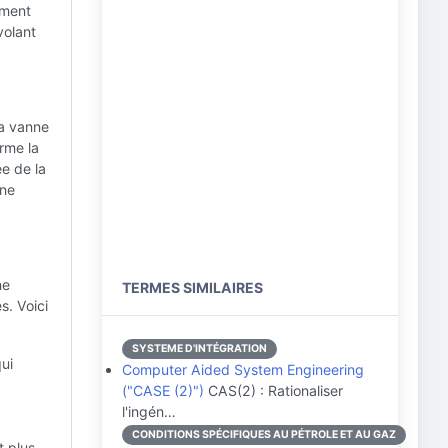
ement
volant
la vanne
rme la
ée de la
une
ne
TERMES SIMILAIRES
s. Voici
SYSTEME D'INTÉGRATION
qui
Computer Aided System Engineering
("CASE (2)")
CAS(2) : Rationaliser
l'ingén…
CONDITIONS SPÉCIFIQUES AU PÉTROLE ET AU GAZ
t plus