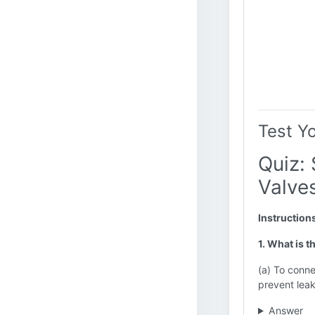
Test Y
Quiz:
Valve
Instruction
1. What is t
(a) To conne
prevent leak
Answer