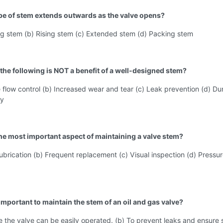
pe of stem extends outwards as the valve opens?
ng stem (b) Rising stem (c) Extended stem (d) Packing stem
 the following is NOT a benefit of a well-designed stem?
 flow control (b) Increased wear and tear (c) Leak prevention (d) Dur
ty
the most important aspect of maintaining a valve stem?
lubrication (b) Frequent replacement (c) Visual inspection (d) Pressu
 important to maintain the stem of an oil and gas valve?
e the valve can be easily operated. (b) To prevent leaks and ensure 