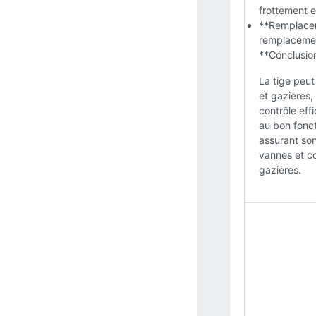
frottement e
**Remplacem
remplacemen
**Conclusion
La tige peu
et gazières,
contrôle eff
au bon fonct
assurant son
vannes et co
gazières.