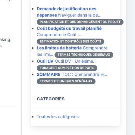
Demande de justification des
dépenses
Naviguer dans la de…
PLANIFICATION ET ORDONNANCEMENT DU PROJET
Coût budgété du travail planifié
Comprendre le Coût …
aking.
ESTIMATION ET CONTRÔLE DES COÛTS
s
Les limites de batterie
Comprendre
les limi…
TERMES TECHNIQUES GÉNÉRAUX
Outil DV
Outil DV : Un éléme…
FORAGE ET COMPLÉTION DE PUITS
SOMMAIRE
TOC : Comprendre le…
TERMES TECHNIQUES GÉNÉRAUX
CATEGORIES
Toutes les catégories