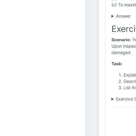
(c) To maxim
Answer
Exerc
Scenario:
Yo
Upon inspect
damaged.
Task:
Explai
Descri
List t
Exercice 