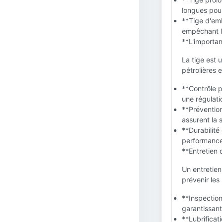
longues pour 
**Tige d'emb
empêchant le
**L'importan
La tige est 
pétrolières 
**Contrôle 
une régulati
**Prévention
assurent la 
**Durabilité 
performance
**Entretien d
Un entretien
prévenir les
**Inspection
garantissant 
**Lubrificati