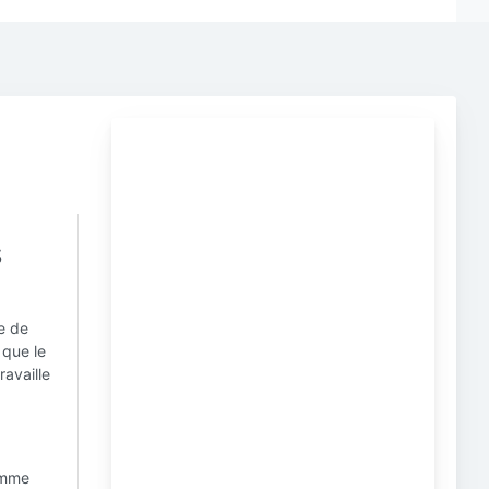
s
e de
 que le
ravaille
omme