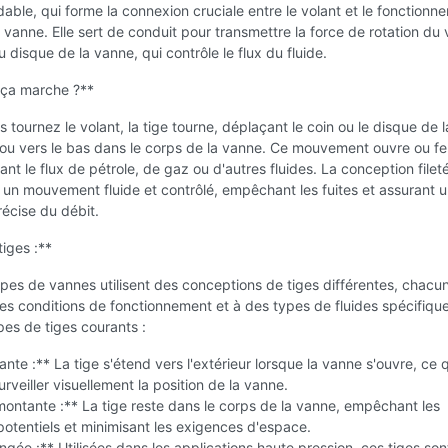
ydable, qui forme la connexion cruciale entre le volant et le fonctionn
a vanne. Elle sert de conduit pour transmettre la force de rotation du 
u disque de la vanne, qui contrôle le flux du fluide.
ça marche ?**
 tournez le volant, la tige tourne, déplaçant le coin ou le disque de 
 ou vers le bas dans le corps de la vanne. Ce mouvement ouvre ou fe
ant le flux de pétrole, de gaz ou d'autres fluides. La conception filet
t un mouvement fluide et contrôlé, empêchant les fuites et assurant 
récise du débit.
iges :**
ypes de vannes utilisent des conceptions de tiges différentes, chacu
s conditions de fonctionnement et à des types de fluides spécifique
es de tiges courants :
nte :** La tige s'étend vers l'extérieur lorsque la vanne s'ouvre, ce 
rveiller visuellement la position de la vanne.
ontante :** La tige reste dans le corps de la vanne, empêchant les
tentiels et minimisant les exigences d'espace.
ngée :** Utilisées dans les applications haute pression, ces tiges son