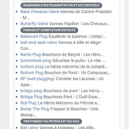
INGÉNIERIE D'INSTRUMENTATION ET DE CONTRÔLE
Back Pressure Valve
Vannes de Contre-Pression
: M…
Butterfly Valve
Vannes Papillon : Les Chevaux…
FORAGE ET COMPLÉTION DE PUITS
Balanced Plug
Équilibrer la balance : compr…
ball-and-seat valve
Vannes à bille et siège :
Con…
Barite Plug
Bouchons de Baryte : Les Héro…
bottomhole plug
Sécuriser le puits : Le rôle …
bottom plug
Le héros méconnu de la complé…
Bottom Plug
Bouchon de Fond : Un Composan…
BP (well plugging)
Combler les Lacunes : Un
Aper…
bridge plug
Bouchons de pont : Les héros …
Bridge Plug
Bouchons-Pont : L'Outil Esse…
Bull Plug
Le Héros Méconnu du Pétrole e…
Bump The Plug
Frapper le Bouchon : Une
Manœ…
TRAITEMENT DU PÉTROLE ET DU GAZ
Ball valve
Vannes à boisseau : Les pilie…