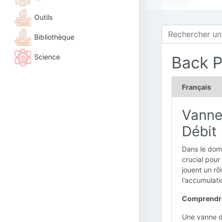
Outils
Bibliothèque
Science
Back P
Français
Vannes
Débit
Dans le doma
crucial pour
jouent un rô
l'accumulat
Comprendre
Une vanne d