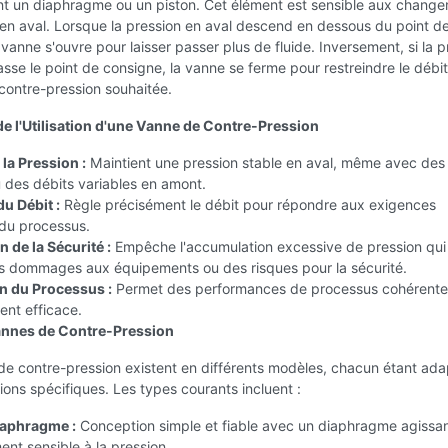
t un diaphragme ou un piston. Cet élément est sensible aux chang
en aval. Lorsque la pression en aval descend en dessous du point d
 vanne s'ouvre pour laisser passer plus de fluide. Inversement, si la p
sse le point de consigne, la vanne se ferme pour restreindre le débit
 contre-pression souhaitée.
e l'Utilisation d'une Vanne de Contre-Pression
la Pression :
Maintient une pression stable en aval, même avec des
 des débits variables en amont.
u Débit :
Règle précisément le débit pour répondre aux exigences
 du processus.
 de la Sécurité :
Empêche l'accumulation excessive de pression qui
es dommages aux équipements ou des risques pour la sécurité.
n du Processus :
Permet des performances de processus cohérente
ent efficace.
annes de Contre-Pression
de contre-pression existent en différents modèles, chacun étant ada
ions spécifiques. Les types courants incluent :
iaphragme :
Conception simple et fiable avec un diaphragme agissa
nt sensible à la pression.