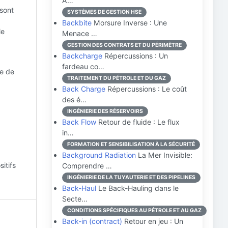
A…
 sont
SYSTÈMES DE GESTION HSE
Backbite
Morsure Inverse : Une
le
Menace …
GESTION DES CONTRATS ET DU PÉRIMÈTRE
Backcharge
Répercussions : Un
fardeau co…
te de
TRAITEMENT DU PÉTROLE ET DU GAZ
Back Charge
Répercussions : Le coût
des é…
INGÉNIERIE DES RÉSERVOIRS
Back Flow
Retour de fluide : Le flux
in…
FORMATION ET SENSIBILISATION À LA SÉCURITÉ
Background Radiation
La Mer Invisible:
itifs
Comprendre …
INGÉNIERIE DE LA TUYAUTERIE ET DES PIPELINES
Back-Haul
Le Back-Hauling dans le
Secte…
CONDITIONS SPÉCIFIQUES AU PÉTROLE ET AU GAZ
Back-in (contract)
Retour en jeu : Un