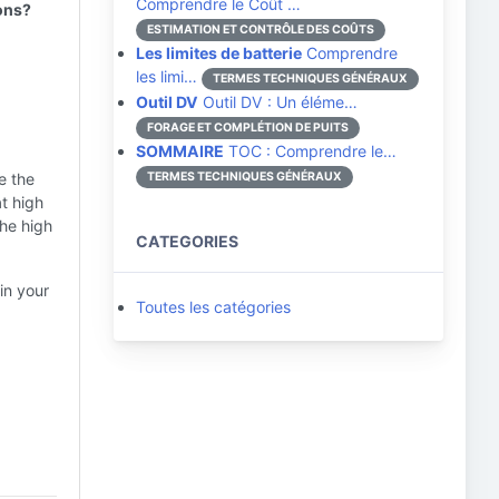
Comprendre le Coût …
ions?
ESTIMATION ET CONTRÔLE DES COÛTS
Les limites de batterie
Comprendre
les limi…
TERMES TECHNIQUES GÉNÉRAUX
Outil DV
Outil DV : Un éléme…
FORAGE ET COMPLÉTION DE PUITS
SOMMAIRE
TOC : Comprendre le…
e the
TERMES TECHNIQUES GÉNÉRAUX
at high
the high
CATEGORIES
in your
Toutes les catégories