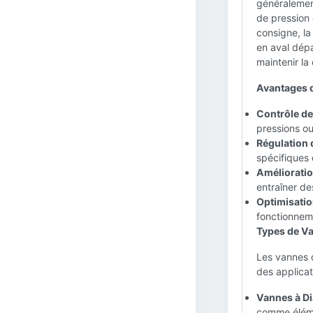
généralemen
de pression 
consigne, la
en aval dépa
maintenir la
Avantages d
Contrôle de 
pressions ou
Régulation d
spécifiques
Amélioration
entraîner d
Optimisatio
fonctionnem
Types de V
Les vannes 
des applicat
Vannes à D
comme éléme