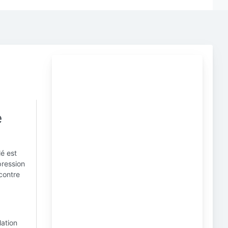
e
lé est
pression
contre
ation