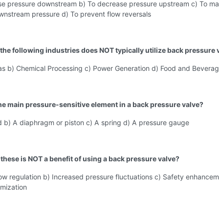
ase pressure downstream b) To decrease pressure upstream c) To mai
wnstream pressure d) To prevent flow reversals
 the following industries does NOT typically utilize back pressure 
Gas b) Chemical Processing c) Power Generation d) Food and Bevera
the main pressure-sensitive element in a back pressure valve?
d b) A diaphragm or piston c) A spring d) A pressure gauge
 these is NOT a benefit of using a back pressure valve?
low regulation b) Increased pressure fluctuations c) Safety enhancem
imization