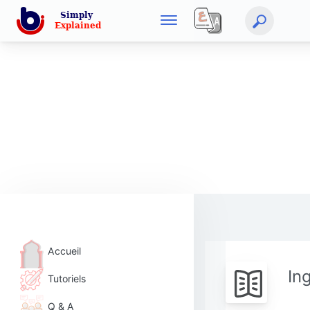
Accueil
In
Tutoriels
Q & A