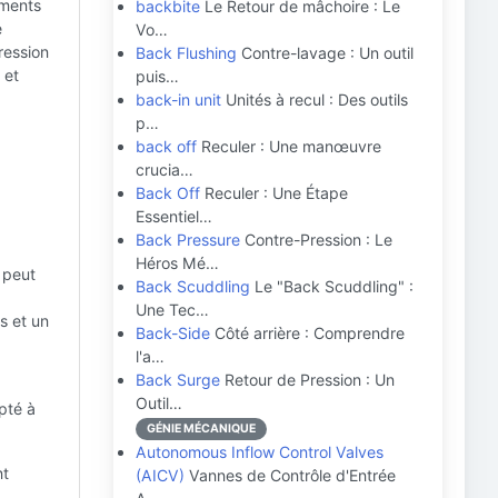
ements
backbite
Le Retour de mâchoire : Le
e
Vo…
ression
Back Flushing
Contre-lavage : Un outil
 et
puis…
back-in unit
Unités à recul : Des outils
p…
back off
Reculer : Une manœuvre
crucia…
Back Off
Reculer : Une Étape
Essentiel…
Back Pressure
Contre-Pression : Le
Héros Mé…
 peut
Back Scuddling
Le "Back Scuddling" :
Une Tec…
s et un
Back-Side
Côté arrière : Comprendre
l'a…
Back Surge
Retour de Pression : Un
Outil…
pté à
GÉNIE MÉCANIQUE
Autonomous Inflow Control Valves
nt
(AICV)
Vannes de Contrôle d'Entrée