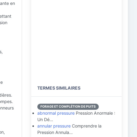
tante en
ettant
sion
s,
de
TERMES SIMILAIRES
dières.
pompes.
FORAGE ET COMPLÉTION DE PUITS
onneurs
abnormal pressure
Pression Anormale :
Un Dé…
annular pressure
Comprendre la
on,
Pression Annula…