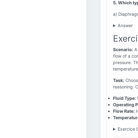
5. Which ty
a) Diaphragm
Answer
Exerc
Scenario:
A 
flow of a cor
pressure. Th
temperature
Task:
Choose
reasoning. C
Fluid Type:
C
Operating P
Flow Rate:
H
Temperatur
Exercice 