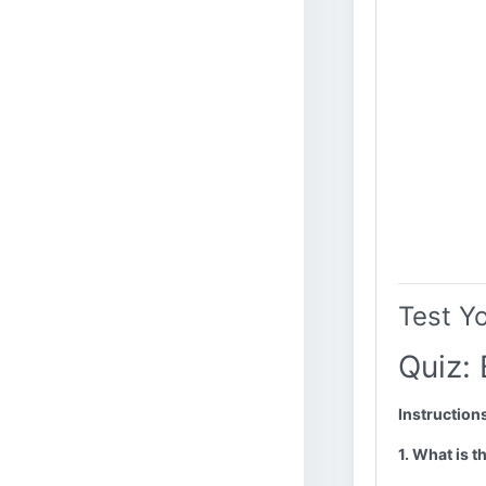
Test Y
Quiz:
Instruction
1. What is t