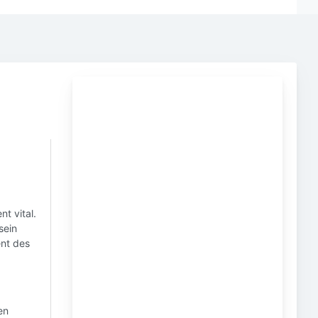
nt vital.
sein
ent des
en