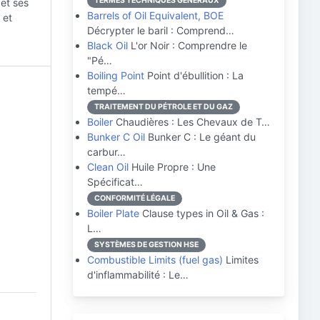
TERMES TECHNIQUES GÉNÉRAUX
 et ses
Barrels of Oil Equivalent, BOE
 et
Décrypter le baril : Comprend…
Black Oil
L'or Noir : Comprendre le
"Pé…
Boiling Point
Point d'ébullition : La
tempé…
TRAITEMENT DU PÉTROLE ET DU GAZ
Boiler
Chaudières : Les Chevaux de T…
Bunker C Oil
Bunker C : Le géant du
carbur…
Clean Oil
Huile Propre : Une
Spécificat…
CONFORMITÉ LÉGALE
Boiler Plate
Clause types in Oil & Gas :
L…
SYSTÈMES DE GESTION HSE
Combustible Limits (fuel gas)
Limites
d'inflammabilité : Le…