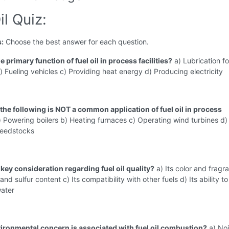
il Quiz:
s:
Choose the best answer for each question.
he primary function of fuel oil in process facilities?
a) Lubrication fo
 Fueling vehicles c) Providing heat energy d) Producing electricity
 the following is NOT a common application of fuel oil in process
 Powering boilers b) Heating furnaces c) Operating wind turbines d)
feedstocks
 key consideration regarding fuel oil quality?
a) Its color and fragr
 and sulfur content c) Its compatibility with other fuels d) Its ability to
water
ironmental concern is associated with fuel oil combustion?
a) No