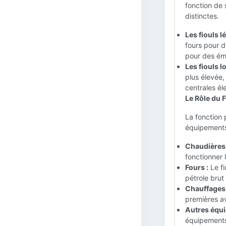
fonction de 
distinctes.
Les fiouls l
fours pour d
pour des émi
Les fiouls l
plus élevée,
centrales él
Le Rôle du F
La fonction 
équipements
Chaudières 
fonctionner l
Fours :
Le fi
pétrole brut
Chauffages 
premières av
Autres équi
équipements,