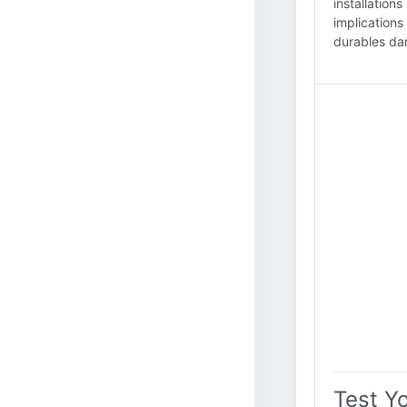
installation
implications
durables da
Test Y