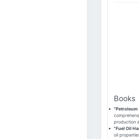
Books
"Petroleum 
comprehensiv
production a
"Fuel Oil H
oil properti