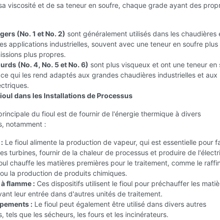
sa viscosité et de sa teneur en soufre, chaque grade ayant des propr
égers (No. 1 et No. 2)
sont généralement utilisés dans les chaudières e
es applications industrielles, souvent avec une teneur en soufre plus 
ssions plus propres.
ourds (No. 4, No. 5 et No. 6)
sont plus visqueux et ont une teneur en 
 ce qui les rend adaptés aux grandes chaudières industrielles et aux
ectriques.
ioul dans les Installations de Processus
principale du fioul est de fournir de l'énergie thermique à divers
, notamment :
:
Le fioul alimente la production de vapeur, qui est essentielle pour f
es turbines, fournir de la chaleur de processus et produire de l'électri
oul chauffe les matières premières pour le traitement, comme le raff
 ou la production de produits chimiques.
à flamme :
Ces dispositifs utilisent le fioul pour préchauffer les mati
ant leur entrée dans d'autres unités de traitement.
pements :
Le fioul peut également être utilisé dans divers autres
 tels que les sécheurs, les fours et les incinérateurs.