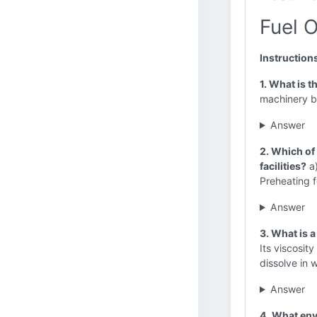
Fuel O
Instruction
1. What is t
machinery b)
Answer
2. Which of
facilities?
a)
Preheating 
Answer
3. What is a
Its viscosity
dissolve in 
Answer
4. What env