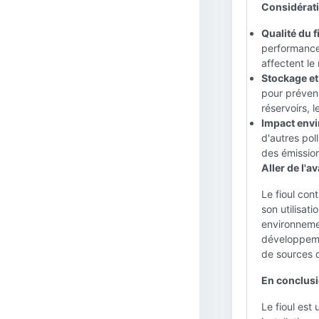
Considératio
Qualité du fi
performances
affectent le
Stockage et
pour préveni
réservoirs, 
Impact envi
d'autres pol
des émissio
Aller de l'av
Le fioul con
son utilisat
environneme
développemen
de sources d
En conclusi
Le fioul est