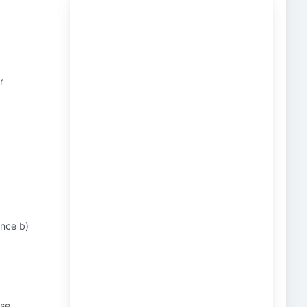
r
ance b)
ise