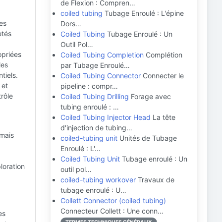
de Flexion : Compren…
coiled tubing
Tubage Enroulé : L'épine
ses
Dors…
etés
Coiled Tubing
Tubage Enroulé : Un
Outil Pol…
opriées
Coiled Tubing Completion
Complétion
les
par Tubage Enroulé…
tiels.
Coiled Tubing Connector
Connecter le
 et
pipeline : compr…
rôle
Coiled Tubing Drilling
Forage avec
tubing enroulé : …
Coiled Tubing Injector Head
La tête
d'injection de tubing…
 mais
coiled-tubing unit
Unités de Tubage
Enroulé : L'…
Coiled Tubing Unit
Tubage enroulé : Un
loration
outil pol…
coiled-tubing workover
Travaux de
tubage enroulé : U…
Collett Connector (coiled tubing)
Connecteur Collett : Une conn…
es