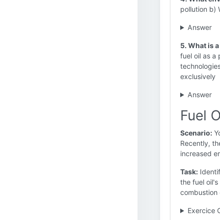
pollution b)
Answer
5. What is a
fuel oil as 
technologies 
exclusively
Answer
Fuel O
Scenario:
Yo
Recently, th
increased em
Task:
Identi
the fuel oil
combustion 
Exercice 