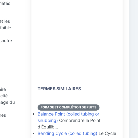
iétés
t les
faible
soufre
TERMES SIMILAIRES
aire
cité.
inage du
FORAGE ET COMPLÉTION DE PUITS
Balance Point (coiled tubing or
ères
snubbing)
Comprendre le Point
d'Équilib…
Bending Cycle (coiled tubing)
Le Cycle