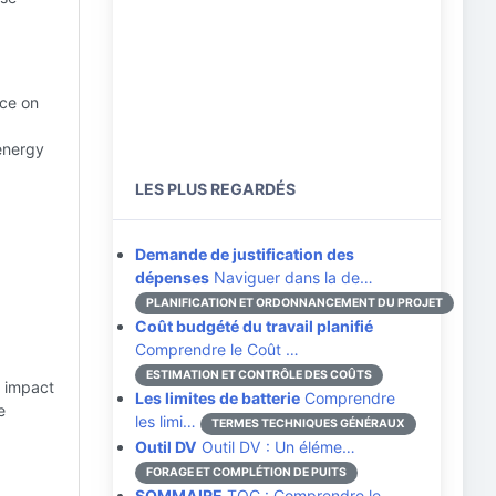
nce on
 energy
LES PLUS REGARDÉS
Demande de justification des
dépenses
Naviguer dans la de…
PLANIFICATION ET ORDONNANCEMENT DU PROJET
Coût budgété du travail planifié
Comprendre le Coût …
ESTIMATION ET CONTRÔLE DES COÛTS
d impact
Les limites de batterie
Comprendre
e
les limi…
TERMES TECHNIQUES GÉNÉRAUX
Outil DV
Outil DV : Un éléme…
FORAGE ET COMPLÉTION DE PUITS
SOMMAIRE
TOC : Comprendre le…