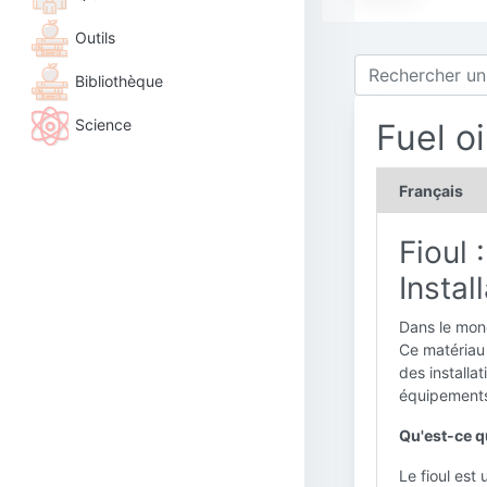
Outils
Bibliothèque
Science
Fuel oi
Français
Fioul 
Instal
Dans le mond
Ce matériau 
des installa
équipements
Qu'est-ce qu
Le fioul est 