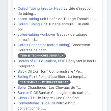
: …
Coiled Tubing Injector Head
La tête d'injection
de tubing…
coiled-tubing unit
Unités de Tubage Enroulé : L'…
Coiled Tubing Unit
Tubage enroulé : Un outil
pol…
coiled-tubing workover
Travaux de tubage
enroulé : U…
Collett Connector (coiled tubing)
Connecteur
Collett : Une conn…
TERMES TECHNIQUES GÉNÉRAUX
Barrels of Oil Equivalent, BOE
Décrypter le baril :
Comprend…
Black Oil
L'or Noir : Comprendre le "Pé…
Boiling Point
Point d'ébullition : La tempé…
TRAITEMENT DU PÉTROLE ET DU GAZ
Boiler
Chaudières : Les Chevaux de T…
Bunker C Oil
Bunker C : Le géant du carbur…
Clean Oil
Huile Propre : Une Spécificat…
Conventional Crude Oil
Pétrole brut
conventionnel : …