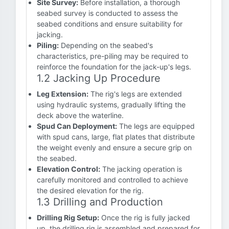
Site Survey:
Before installation, a thorough
seabed survey is conducted to assess the
seabed conditions and ensure suitability for
jacking.
Piling:
Depending on the seabed's
characteristics, pre-piling may be required to
reinforce the foundation for the jack-up's legs.
1.2 Jacking Up Procedure
Leg Extension:
The rig's legs are extended
using hydraulic systems, gradually lifting the
deck above the waterline.
Spud Can Deployment:
The legs are equipped
with spud cans, large, flat plates that distribute
the weight evenly and ensure a secure grip on
the seabed.
Elevation Control:
The jacking operation is
carefully monitored and controlled to achieve
the desired elevation for the rig.
1.3 Drilling and Production
Drilling Rig Setup:
Once the rig is fully jacked
up, the drilling rig is assembled and prepared for