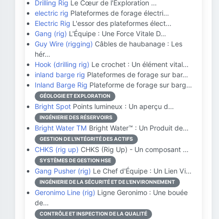
Drilling Rig
Le Cœur de l'Exploration …
electric rig
Plateformes de forage électri…
Electric Rig
L'essor des plateformes élect…
Gang (rig)
L'Équipe : Une Force Vitale D…
Guy Wire (rigging)
Câbles de haubanage : Les
hér…
Hook (drilling rig)
Le crochet : Un élément vital…
inland barge rig
Plateformes de forage sur bar…
Inland Barge Rig
Plateforme de forage sur barg…
GÉOLOGIE ET EXPLORATION
Bright Spot
Points lumineux : Un aperçu d…
INGÉNIERIE DES RÉSERVOIRS
Bright Water TM
Bright Water™ : Un Produit de…
GESTION DE L'INTÉGRITÉ DES ACTIFS
CHKS (rig up)
CHKS (Rig Up) - Un composant …
SYSTÈMES DE GESTION HSE
Gang Pusher (rig)
Le Chef d'Équipe : Un Lien Vi…
INGÉNIERIE DE LA SÉCURITÉ ET DE L'ENVIRONNEMENT
Geronimo Line (rig)
Ligne Geronimo : Une bouée
de…
CONTRÔLE ET INSPECTION DE LA QUALITÉ