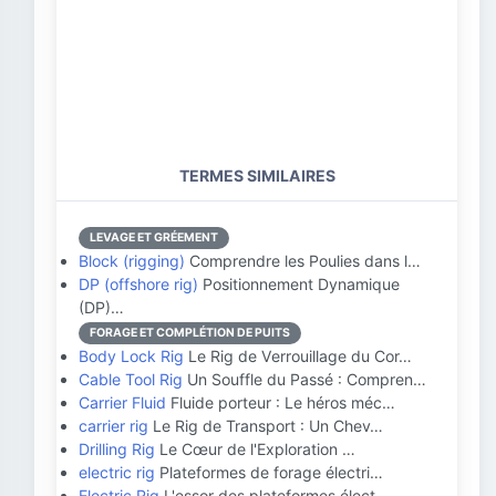
TERMES SIMILAIRES
LEVAGE ET GRÉEMENT
Block (rigging)
Comprendre les Poulies dans l…
DP (offshore rig)
Positionnement Dynamique
(DP)…
FORAGE ET COMPLÉTION DE PUITS
Body Lock Rig
Le Rig de Verrouillage du Cor…
Cable Tool Rig
Un Souffle du Passé : Compren…
Carrier Fluid
Fluide porteur : Le héros méc…
carrier rig
Le Rig de Transport : Un Chev…
Drilling Rig
Le Cœur de l'Exploration …
electric rig
Plateformes de forage électri…
Electric Rig
L'essor des plateformes élect…