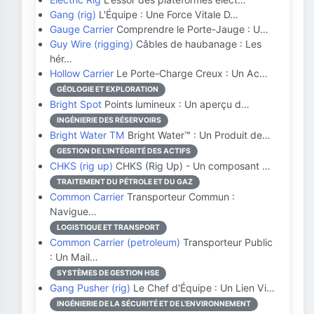
Gang (rig)
L'Équipe : Une Force Vitale D…
Gauge Carrier
Comprendre le Porte-Jauge : U…
Guy Wire (rigging)
Câbles de haubanage : Les
hér…
Hollow Carrier
Le Porte-Charge Creux : Un Ac…
GÉOLOGIE ET EXPLORATION
Bright Spot
Points lumineux : Un aperçu d…
INGÉNIERIE DES RÉSERVOIRS
Bright Water TM
Bright Water™ : Un Produit de…
GESTION DE L'INTÉGRITÉ DES ACTIFS
CHKS (rig up)
CHKS (Rig Up) - Un composant …
TRAITEMENT DU PÉTROLE ET DU GAZ
Common Carrier
Transporteur Commun :
Navigue…
LOGISTIQUE ET TRANSPORT
Common Carrier (petroleum)
Transporteur Public
: Un Mail…
SYSTÈMES DE GESTION HSE
Gang Pusher (rig)
Le Chef d'Équipe : Un Lien Vi…
INGÉNIERIE DE LA SÉCURITÉ ET DE L'ENVIRONNEMENT