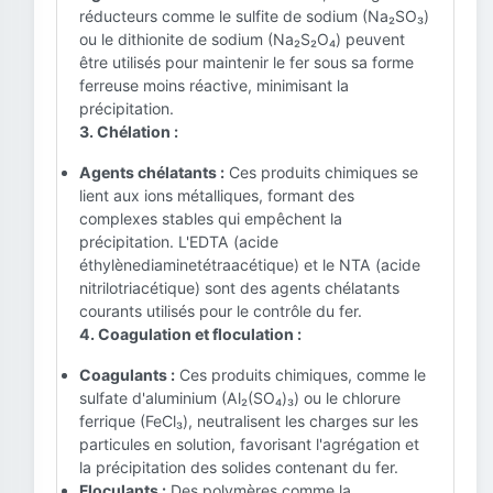
réducteurs comme le sulfite de sodium (Na₂SO₃)
ou le dithionite de sodium (Na₂S₂O₄) peuvent
être utilisés pour maintenir le fer sous sa forme
ferreuse moins réactive, minimisant la
précipitation.
3. Chélation :
Agents chélatants :
Ces produits chimiques se
lient aux ions métalliques, formant des
complexes stables qui empêchent la
précipitation. L'EDTA (acide
éthylènediaminetétraacétique) et le NTA (acide
nitrilotriacétique) sont des agents chélatants
courants utilisés pour le contrôle du fer.
4. Coagulation et floculation :
Coagulants :
Ces produits chimiques, comme le
sulfate d'aluminium (Al₂(SO₄)₃) ou le chlorure
ferrique (FeCl₃), neutralisent les charges sur les
particules en solution, favorisant l'agrégation et
la précipitation des solides contenant du fer.
Floculants :
Des polymères comme la