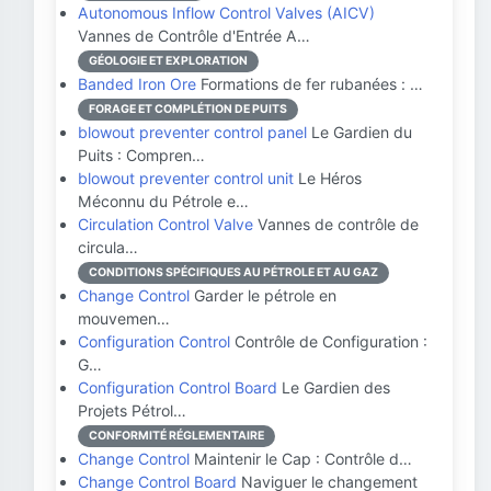
Autonomous Inflow Control Valves (AICV)
Vannes de Contrôle d'Entrée A…
GÉOLOGIE ET EXPLORATION
Banded Iron Ore
Formations de fer rubanées : …
FORAGE ET COMPLÉTION DE PUITS
blowout preventer control panel
Le Gardien du
Puits : Compren…
blowout preventer control unit
Le Héros
Méconnu du Pétrole e…
Circulation Control Valve
Vannes de contrôle de
circula…
CONDITIONS SPÉCIFIQUES AU PÉTROLE ET AU GAZ
Change Control
Garder le pétrole en
mouvemen…
Configuration Control
Contrôle de Configuration :
G…
Configuration Control Board
Le Gardien des
Projets Pétrol…
CONFORMITÉ RÉGLEMENTAIRE
Change Control
Maintenir le Cap : Contrôle d…
Change Control Board
Naviguer le changement