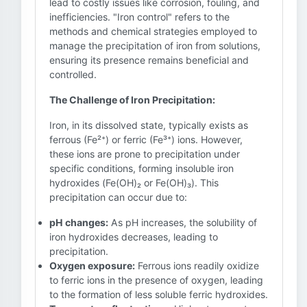
lead to costly issues like corrosion, fouling, and
inefficiencies. "Iron control" refers to the
methods and chemical strategies employed to
manage the precipitation of iron from solutions,
ensuring its presence remains beneficial and
controlled.
The Challenge of Iron Precipitation:
Iron, in its dissolved state, typically exists as
ferrous (Fe²⁺) or ferric (Fe³⁺) ions. However,
these ions are prone to precipitation under
specific conditions, forming insoluble iron
hydroxides (Fe(OH)₂ or Fe(OH)₃). This
precipitation can occur due to:
pH changes:
As pH increases, the solubility of
iron hydroxides decreases, leading to
precipitation.
Oxygen exposure:
Ferrous ions readily oxidize
to ferric ions in the presence of oxygen, leading
to the formation of less soluble ferric hydroxides.