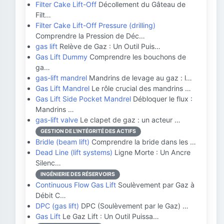
Filter Cake Lift-Off
Décollement du Gâteau de
Filt…
Filter Cake Lift-Off Pressure (drilling)
Comprendre la Pression de Déc…
gas lift
Relève de Gaz : Un Outil Puis…
Gas Lift Dummy
Comprendre les bouchons de
ga…
gas-lift mandrel
Mandrins de levage au gaz : l…
Gas Lift Mandrel
Le rôle crucial des mandrins …
Gas Lift Side Pocket Mandrel
Débloquer le flux :
Mandrins …
gas-lift valve
Le clapet de gaz : un acteur …
GESTION DE L'INTÉGRITÉ DES ACTIFS
Bridle (beam lift)
Comprendre la bride dans les …
Dead Line (lift systems)
Ligne Morte : Un Ancre
Silenc…
INGÉNIERIE DES RÉSERVOIRS
Continuous Flow Gas Lift
Soulèvement par Gaz à
Débit C…
DPC (gas lift)
DPC (Soulèvement par le Gaz) …
Gas Lift
Le Gaz Lift : Un Outil Puissa…