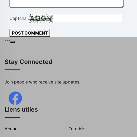
Captcha :
POST COMMENT
---
Stay Connected
Join people who receive site updates.
Liens utiles
Accueil
Tutoriels