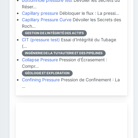
bottomhole pressure test
Dévoiler les Secrets du
Réser…
Capillary pressure
Débloquer le flux : La pressi…
Capillary Pressure Curve
Dévoiler les Secrets des
Roch…
GESTION DE L'INTÉGRITÉ DES ACTIFS
CIT (pressure test)
Essai d'Intégrité du Tubage
(…
INGÉNIERIE DE LA TUYAUTERIE ET DES PIPELINES
Collapse Pressure
Pression d'Écrasement :
Compr…
GÉOLOGIE ET EXPLORATION
Confining Pressure
Pression de Confinement : La
…