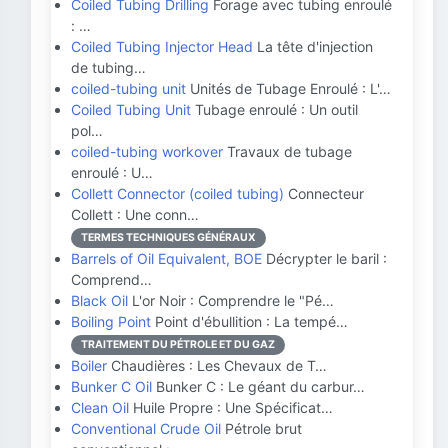
Coiled Tubing Drilling
Forage avec tubing enroulé
: …
Coiled Tubing Injector Head
La tête d'injection
de tubing…
coiled-tubing unit
Unités de Tubage Enroulé : L'…
Coiled Tubing Unit
Tubage enroulé : Un outil
pol…
coiled-tubing workover
Travaux de tubage
enroulé : U…
Collett Connector (coiled tubing)
Connecteur
Collett : Une conn…
TERMES TECHNIQUES GÉNÉRAUX
Barrels of Oil Equivalent, BOE
Décrypter le baril :
Comprend…
Black Oil
L'or Noir : Comprendre le "Pé…
Boiling Point
Point d'ébullition : La tempé…
TRAITEMENT DU PÉTROLE ET DU GAZ
Boiler
Chaudières : Les Chevaux de T…
Bunker C Oil
Bunker C : Le géant du carbur…
Clean Oil
Huile Propre : Une Spécificat…
Conventional Crude Oil
Pétrole brut