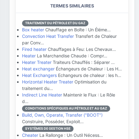
TERMES SIMILAIRES
TRAITEMENT DU PÉTROLE ET DU GAZ
Box heater
Chauffage en Boîte : Un Éléme…
Convection Heat Transfer
Transfert de Chaleur
par Conv…
Fired heater
Chauffages à Feu: Les Chevaux…
Heater
La Marchandise Chaude : Compr…
Heater Treater
Traiteurs Chauffés : Séparer …
Heat exchanger
Échangeurs de Chaleur : Les H…
Heat Exchangers
Echangeurs de chaleur : les h…
Horizontal Heater Treater
Optimisation du
traitement du…
Indirect Line Heater
Maintenir le Flux : Le Rôle
d…
CONDITIONS SPÉCIFIQUES AU PÉTROLE ET AU GAZ
Build, Own, Operate, Transfer ("BOOT")
Construire, Posséder, Exploit…
SYSTÈMES DE GESTION HSE
Cheater
La Rallonge : Un Outil Nécess…