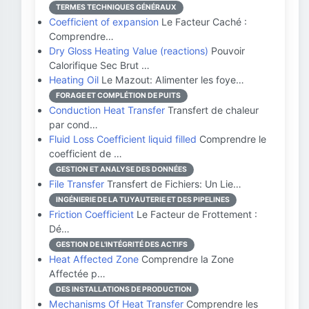
TERMES TECHNIQUES GÉNÉRAUX
Coefficient of expansion
Le Facteur Caché :
Comprendre…
Dry Gloss Heating Value (reactions)
Pouvoir
Calorifique Sec Brut …
Heating Oil
Le Mazout: Alimenter les foye…
FORAGE ET COMPLÉTION DE PUITS
Conduction Heat Transfer
Transfert de chaleur
par cond…
Fluid Loss Coefficient liquid filled
Comprendre le
coefficient de …
GESTION ET ANALYSE DES DONNÉES
File Transfer
Transfert de Fichiers: Un Lie…
INGÉNIERIE DE LA TUYAUTERIE ET DES PIPELINES
Friction Coefficient
Le Facteur de Frottement :
Dé…
GESTION DE L'INTÉGRITÉ DES ACTIFS
Heat Affected Zone
Comprendre la Zone
Affectée p…
DES INSTALLATIONS DE PRODUCTION
Mechanisms Of Heat Transfer
Comprendre les