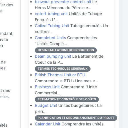
blowout preventer control unit
Le
fier des
Héros Méconnu du Pétrole e…
de
coiled-tubing unit
Unités de Tubage
Enroulé : L'…
Coiled Tubing Unit
Tubage enroulé : Un
outil pol…
pendant,
Completed Units
Comprendre les
avité
"Unités Complé…
on
DES INSTALLATIONS DE PRODUCTION
beam pumping unit
Le Battement de
s de
Coeur de la P…
 les
TERMES TECHNIQUES GÉNÉRAUX
British Thermal Unit or BTU
Comprendre le BTU : Une mesur…
Business Unit
Comprendre l'Unité
nt des
Commercial…
elles,
ESTIMATION ET CONTRÔLE DES COÛTS
Budget Unit
Unités budgétaires : La
pierr…
PLANIFICATION ET ORDONNANCEMENT DU PROJET
Calendar Unit
Comprendre les unités
nités