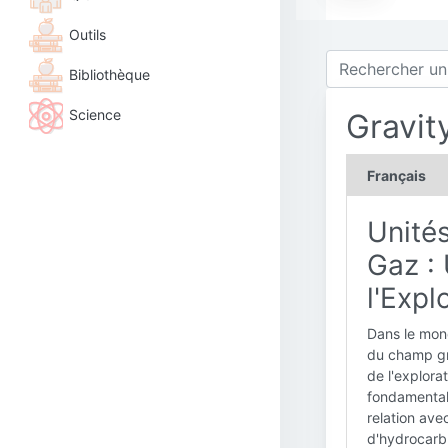
Outils
Bibliothèque
Science
Gravit
Français
Unités
Gaz :
l'Expl
Dans le mond
du champ gra
de l'explora
fondamentale
relation avec
d'hydrocarb