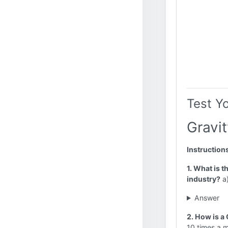
Test Y
Gravit
Instruction
1. What is t
industry?
a)
Answer
2. How is a 
10 times a mi