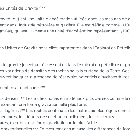
es Unités de Gravité ?**
ravité (gu) est une unité d'accélération utilisée dans les mesures de g
nt dans l'industrie pétrolière et gazière. Elle est définie comme 1/1
l (mGal), qui est lui-même une unité d'accélération représentant 1/10
.
es Unités de Gravité sont-elles Importantes dans l'Exploration Pétroli
de gravité jouent un rôle essentiel dans l'exploration pétrolière et g
les variations de densités des roches sous la surface de la Terre. Ces
euvent indiquer la présence de réservoirs potentiels d'hydrocarbures
ent cela fonctionne :**
us denses :** Les roches riches en matériaux plus denses comme le 
e exercent une force gravitationnelle plus forte.
us légères :** Les roches contenant des matériaux plus légers comm
entaires, les dépôts de sel et potentiellement, les réservoirs
res, exercent une force gravitationnelle plus faible.
gravitationnelles :** En mesurant ces minuscules différences de for