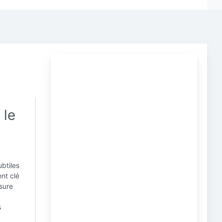
 le
ubtiles
nt clé
esure
s