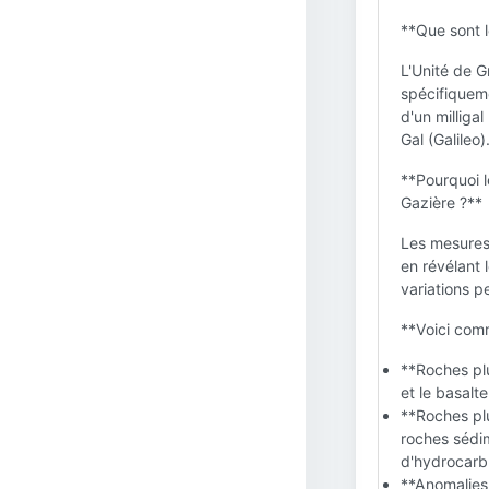
**Que sont l
L'Unité de G
spécifiqueme
d'un milliga
Gal (Galileo)
**Pourquoi l
Gazière ?**
Les mesures 
en révélant 
variations p
**Voici comm
**Roches pl
et le basalt
**Roches pl
roches sédim
d'hydrocarbu
**Anomalies 