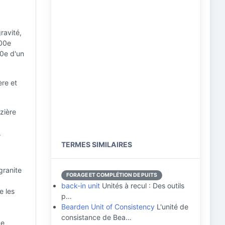
ravité,
000e
00e d'un
ère et
azière
.
TERMES SIMILAIRES
granite
FORAGE ET COMPLÉTION DE PUITS
back-in unit
Unités à recul : Des outils
e les
p…
Bearden Unit of Consistency
L'unité de
consistance de Bea…
ce