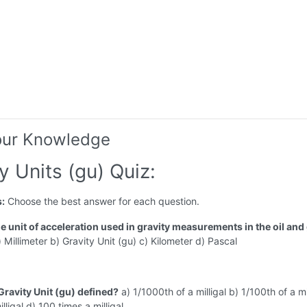
our Knowledge
y Units (gu) Quiz:
s:
Choose the best answer for each question.
he unit of acceleration used in gravity measurements in the oil and
 Millimeter b) Gravity Unit (gu) c) Kilometer d) Pascal
Gravity Unit (gu) defined?
a) 1/1000th of a milligal b) 1/100th of a mil
lligal d) 100 times a milligal