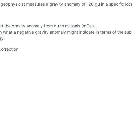
geophysicist measures a gravity anomaly of -20 gu in a specific loca
t the gravity anomaly from gu to milligals (mGal).
n what a negative gravity anomaly might indicate in terms of the su
gy.
Correction