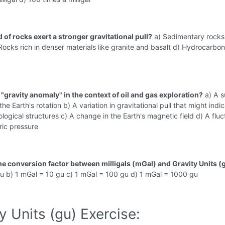
 of rocks exert a stronger gravitational pull?
a) Sedimentary rocks 
Rocks rich in denser materials like granite and basalt d) Hydrocarbon
 "gravity anomaly" in the context of oil and gas exploration?
a) A 
he Earth's rotation b) A variation in gravitational pull that might indi
ological structures c) A change in the Earth's magnetic field d) A fluc
ric pressure
the conversion factor between milligals (mGal) and Gravity Units (
gu b) 1 mGal = 10 gu c) 1 mGal = 100 gu d) 1 mGal = 1000 gu
y Units (gu) Exercise: