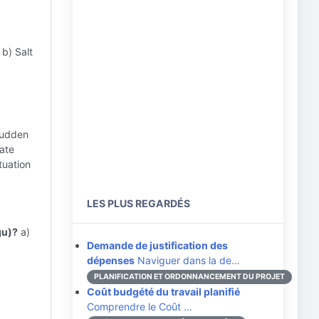
b) Salt
sudden
cate
tuation
LES PLUS REGARDÉS
gu)?
a)
Demande de justification des
dépenses
Naviguer dans la de…
PLANIFICATION ET ORDONNANCEMENT DU PROJET
Coût budgété du travail planifié
Comprendre le Coût …