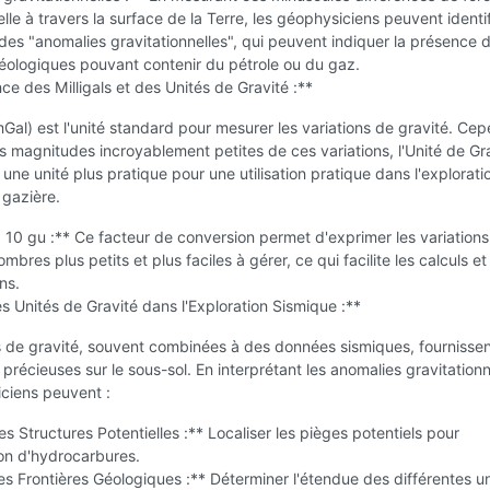
elle à travers la surface de la Terre, les géophysiciens peuvent identi
es "anomalies gravitationnelles", qui peuvent indiquer la présence 
éologiques pouvant contenir du pétrole ou du gaz.
ce des Milligals et des Unités de Gravité :**
(mGal) est l'unité standard pour mesurer les variations de gravité. Ce
s magnitudes incroyablement petites de ces variations, l'Unité de Gr
 une unité plus pratique pour une utilisation pratique dans l'explorati
 gazière.
 = 10 gu :** Ce facteur de conversion permet d'exprimer les variation
mbres plus petits et plus faciles à gérer, ce qui facilite les calculs et
ns.
s Unités de Gravité dans l'Exploration Sismique :**
 de gravité, souvent combinées à des données sismiques, fournisse
 précieuses sur le sous-sol. En interprétant les anomalies gravitationn
ciens peuvent :
les Structures Potentielles :** Localiser les pièges potentiels pour
on d'hydrocarbures.
les Frontières Géologiques :** Déterminer l'étendue des différentes u