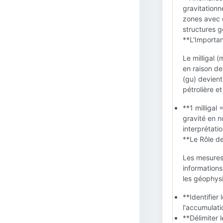
gravitationn
zones avec d
structures g
**L'Importan
Le milligal 
en raison de
(gu) devient
pétrolière et
**1 milligal
gravité en no
interprétatio
**Le Rôle de
Les mesures
informations
les géophysi
**Identifier 
l'accumulati
**Délimiter 