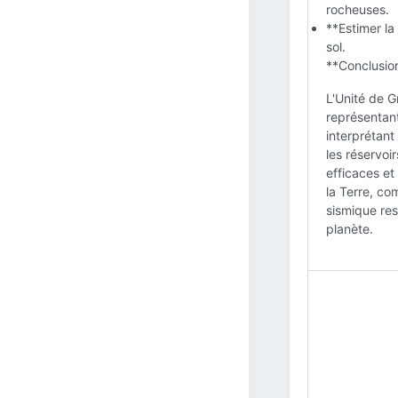
rocheuses.
**Estimer la
sol.
**Conclusion
L'Unité de G
représentant
interprétant
les réservoi
efficaces et
la Terre, co
sismique res
planète.