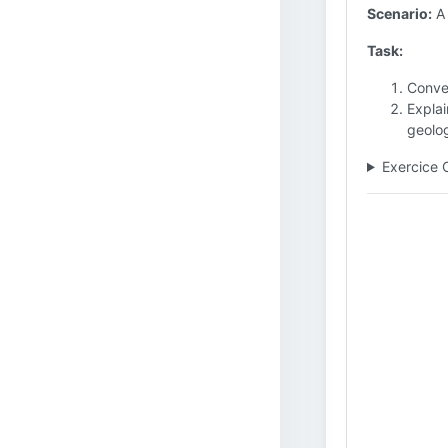
Scenario:
A 
Task:
Conver
Explai
geolo
Exercice 