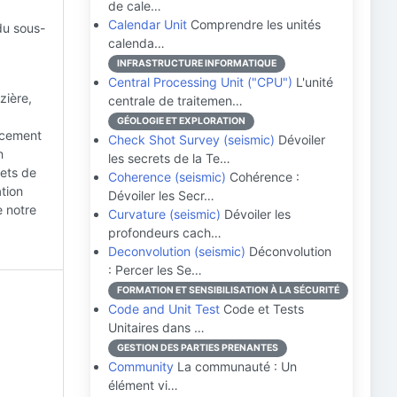
de cale…
Calendar Unit
Comprendre les unités
du sous-
calenda…
INFRASTRUCTURE INFORMATIQUE
Central Processing Unit ("CPU")
L'unité
zière,
centrale de traitemen…
GÉOLOGIE ET EXPLORATION
cacement
Check Shot Survey (seismic)
Dévoiler
n
les secrets de la Te…
rets de
Coherence (seismic)
Cohérence :
ation
Dévoiler les Secr…
e notre
Curvature (seismic)
Dévoiler les
profondeurs cach…
Deconvolution (seismic)
Déconvolution
: Percer les Se…
FORMATION ET SENSIBILISATION À LA SÉCURITÉ
Code and Unit Test
Code et Tests
Unitaires dans …
GESTION DES PARTIES PRENANTES
Community
La communauté : Un
élément vi…