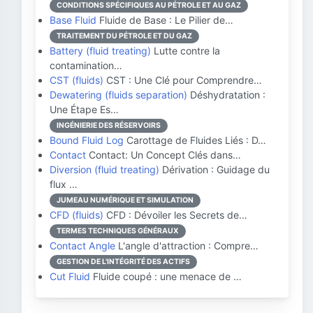
CONDITIONS SPÉCIFIQUES AU PÉTROLE ET AU GAZ
Base Fluid
Fluide de Base : Le Pilier de…
TRAITEMENT DU PÉTROLE ET DU GAZ
Battery (fluid treating)
Lutte contre la
contamination…
CST (fluids)
CST : Une Clé pour Comprendre…
Dewatering (fluids separation)
Déshydratation :
Une Étape Es…
INGÉNIERIE DES RÉSERVOIRS
Bound Fluid Log
Carottage de Fluides Liés : D…
Contact
Contact: Un Concept Clés dans…
Diversion (fluid treating)
Dérivation : Guidage du
flux …
JUMEAU NUMÉRIQUE ET SIMULATION
CFD (fluids)
CFD : Dévoiler les Secrets de…
TERMES TECHNIQUES GÉNÉRAUX
Contact Angle
L'angle d'attraction : Compre…
GESTION DE L'INTÉGRITÉ DES ACTIFS
Cut Fluid
Fluide coupé : une menace de …