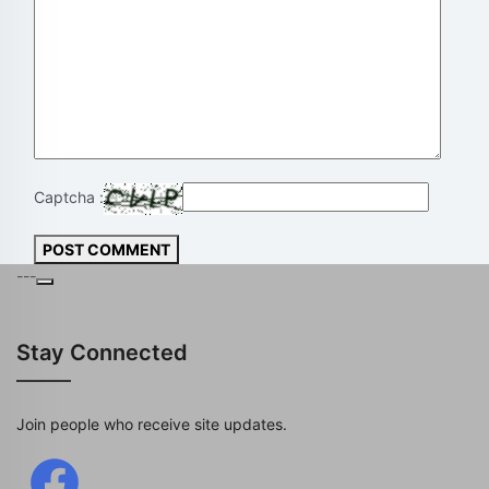
Captcha :
POST COMMENT
---
Stay Connected
Join people who receive site updates.