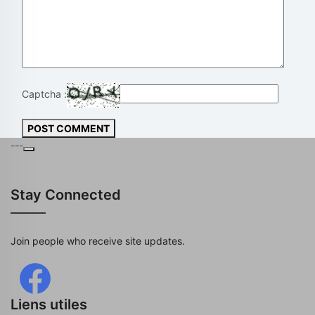
Captcha :
POST COMMENT
---
Stay Connected
Join people who receive site updates.
Liens utiles