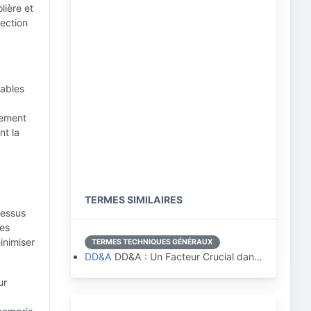
lière et
tection
iables
vement
nt la
TERMES SIMILAIRES
cessus
pes
inimiser
TERMES TECHNIQUES GÉNÉRAUX
DD&A
DD&A : Un Facteur Crucial dan…
ur