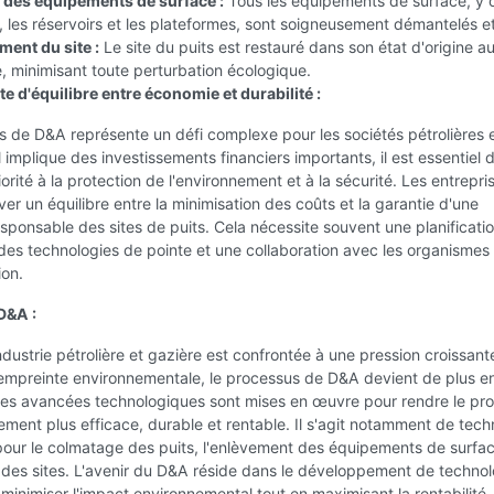
des équipements de surface :
Tous les équipements de surface, y 
s, les réservoirs et les plateformes, sont soigneusement démantelés et
ent du site :
Le site du puits est restauré dans son état d'origine a
, minimisant toute perturbation écologique.
e d'équilibre entre économie et durabilité :
 de D&A représente un défi complexe pour les sociétés pétrolières 
il implique des investissements financiers importants, il est essentiel 
iorité à la protection de l'environnement et à la sécurité. Les entrepri
ver un équilibre entre la minimisation des coûts et la garantie d'une
sponsable des sites de puits. Cela nécessite souvent une planificati
des technologies de pointe et une collaboration avec les organismes
ion.
D&A :
industrie pétrolière et gazière est confrontée à une pression croissant
 empreinte environnementale, le processus de D&A devient de plus e
Des avancées technologiques sont mises en œuvre pour rendre le pr
ent plus efficace, durable et rentable. Il s'agit notamment de tech
our le colmatage des puits, l'enlèvement des équipements de surfac
 des sites. L'avenir du D&A réside dans le développement de technol
minimiser l'impact environnemental tout en maximisant la rentabilité,