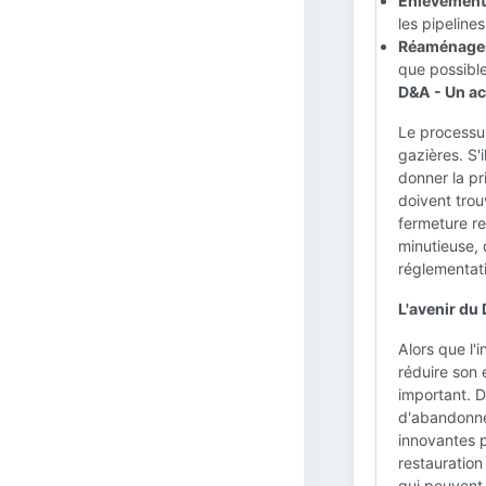
Enlèvement 
les pipeline
Réaménagem
que possible
D&A - Un act
Le processus
gazières. S'
donner la pr
doivent trou
fermeture re
minutieuse, 
réglementat
L'avenir du 
Alors que l'
réduire son
important. 
d'abandonnem
innovantes p
restauration
qui peuvent 