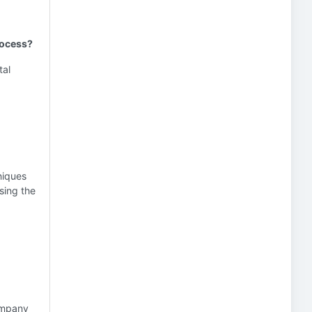
rocess?
tal
niques
sing the
company