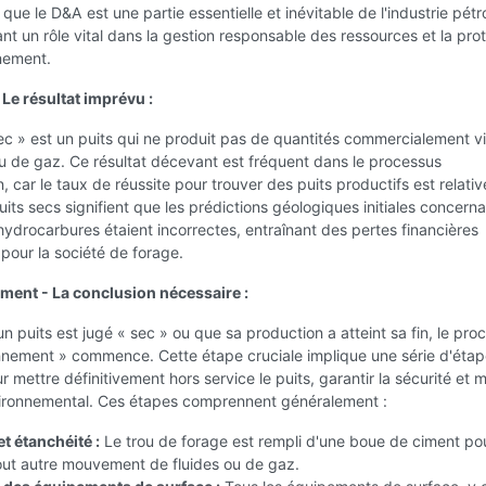
ue le D&A est une partie essentielle et inévitable de l'industrie pétro
ant un rôle vital dans la gestion responsable des ressources et la pro
nement.
 Le résultat imprévu :
ec » est un puits qui ne produit pas de quantités commercialement v
u de gaz. Ce résultat décevant est fréquent dans le processus
n, car le taux de réussite pour trouver des puits productifs est relati
puits secs signifient que les prédictions géologiques initiales concerna
ydrocarbures étaient incorrectes, entraînant des pertes financières
pour la société de forage.
ent - La conclusion nécessaire :
un puits est jugé « sec » ou que sa production a atteint sa fin, le pro
nement » commence. Cette étape cruciale implique une série d'éta
 mettre définitivement hors service le puits, garantir la sécurité et m
vironnemental. Ces étapes comprennent généralement :
t étanchéité :
Le trou de forage est rempli d'une boue de ciment po
ut autre mouvement de fluides ou de gaz.