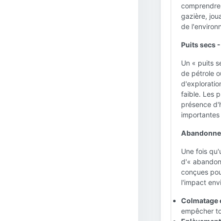
comprendre q
gazière, jou
de l'environ
Puits secs -
Un « puits s
de pétrole o
d'exploratio
faible. Les 
présence d'h
importantes 
Abandonnem
Une fois qu'
d'« abandon
conçues pour
l'impact en
Colmatage e
empêcher to