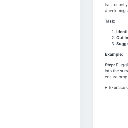
has recently
developing a
Task:
Ident
Outlin
Sugges
Example:
Step:
Pluggi
into the sur
ensure prope
Exercice 