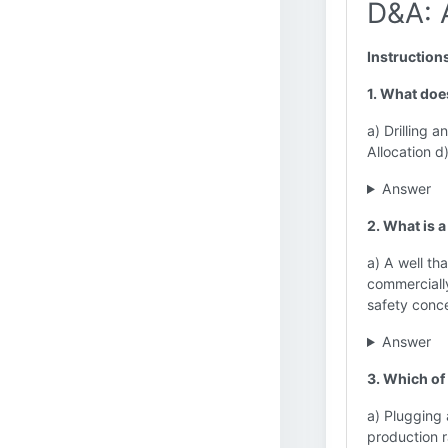
D&A: A
Instruction
1. What does
a) Drilling 
Allocation d
Answer
2. What is a
a) A well th
commercially
safety conce
Answer
3. Which of
a) Plugging
production r