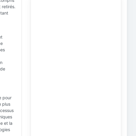
compris
 retirés.
utant
et
de
ses
on
 de
e pour
n plus
ocessus
niques
e et la
ogies