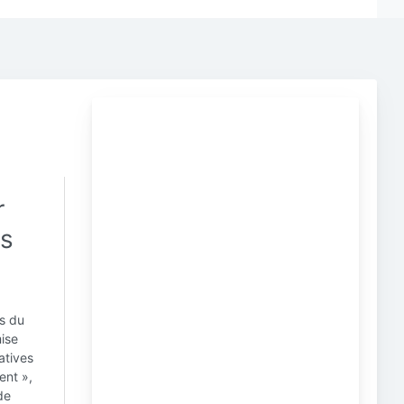
r
ts
s du
mise
atives
ent »,
de