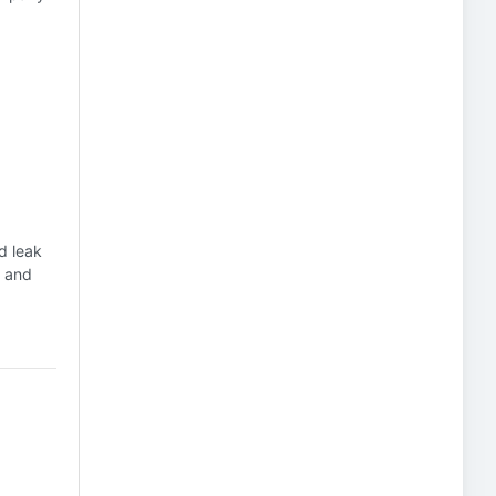
d leak
t and