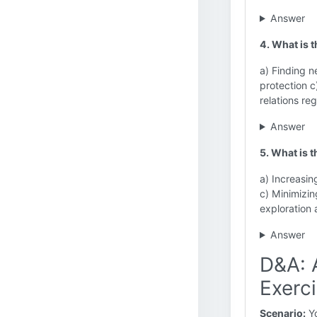
Answer
4. What is 
a) Finding n
protection c
relations reg
Answer
5. What is 
a) Increasin
c) Minimizin
exploration 
Answer
D&A: A
Exerc
Scenario:
Yo