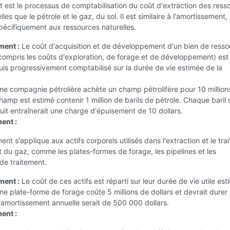
 est le processus de comptabilisation du coût d'extraction des ress
elles que le pétrole et le gaz, du sol. Il est similaire à l'amortissement,
pécifiquement aux ressources naturelles.
ment :
Le coût d'acquisition et de développement d'un bien de resso
 compris les coûts d'exploration, de forage et de développement) est
puis progressivement comptabilisé sur la durée de vie estimée de la
e compagnie pétrolière achète un champ pétrolifère pour 10 million
champ est estimé contenir 1 million de barils de pétrole. Chaque baril
uit entraînerait une charge d'épuisement de 10 dollars.
ent :
ent s'applique aux actifs corporels utilisés dans l'extraction et le tra
t du gaz, comme les plates-formes de forage, les pipelines et les
 de traitement.
ment :
Le coût de ces actifs est réparti sur leur durée de vie utile est
e plate-forme de forage coûte 5 millions de dollars et devrait durer
amortissement annuelle serait de 500 000 dollars.
ent :