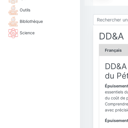
Outils
Bibliothèque
Science
DD&A
Français
DD&A :
du Pét
Épuisement
essentiels da
du coût de p
Comprendre l
avec précisio
Épuisement