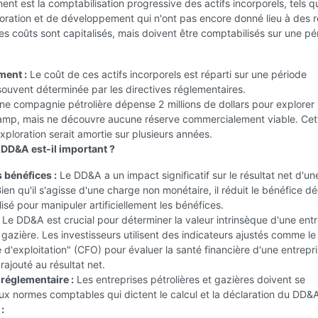
ent est la comptabilisation progressive des actifs incorporels, tels q
oration et de développement qui n'ont pas encore donné lieu à des 
s coûts sont capitalisés, mais doivent être comptabilisés sur une pé
ment :
Le coût de ces actifs incorporels est réparti sur une période
souvent déterminée par les directives réglementaires.
e compagnie pétrolière dépense 2 millions de dollars pour explorer
mp, mais ne découvre aucune réserve commercialement viable. Cet
ploration serait amortie sur plusieurs années.
 DD&A est-il important ?
 bénéfices :
Le DD&A a un impact significatif sur le résultat net d'un
Bien qu'il s'agisse d'une charge non monétaire, il réduit le bénéfice dé
lisé pour manipuler artificiellement les bénéfices.
Le DD&A est crucial pour déterminer la valeur intrinsèque d'une entr
t gazière. Les investisseurs utilisent des indicateurs ajustés comme le 
e d'exploitation" (CFO) pour évaluer la santé financière d'une entrepri
rajouté au résultat net.
réglementaire :
Les entreprises pétrolières et gazières doivent se
x normes comptables qui dictent le calcul et la déclaration du DD&
: