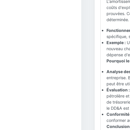
L'amortissem
coûts d'expl
prouvées. Ce
déterminée.
Fonctionne
spécifique, 
Exemple :
Un
nouveau cha
dépense d'ex
Pourquoi le
Analyse des
entreprise. 
peut être uti
Évaluation :
pétrolière e
de trésoreri
le DD&A est 
Conformité 
conformer au
Conclusion 