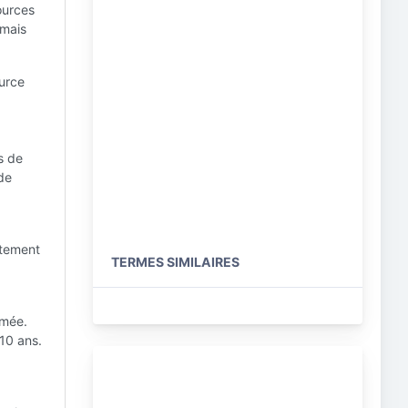
ources
 mais
urce
s de
 de
itement
TERMES SIMILAIRES
imée.
 10 ans.