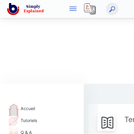
Accueil
Te
Tutoriels
Q & A