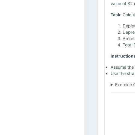
value of $2 m
Task:
Calcula
Deple
Depre
Amort
Total
Instruction
Assume the c
Use the stra
Exercice 