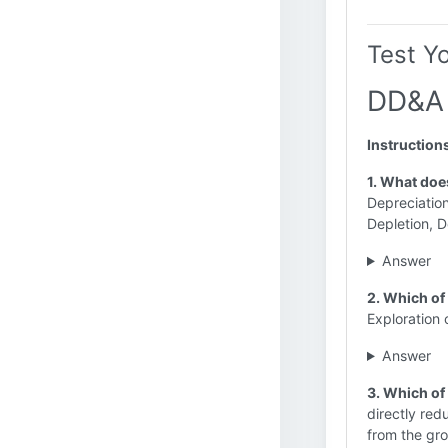
Test Y
DD&A 
Instruction
1. What doe
Depreciation
Depletion, 
Answer
2. Which of 
Exploration 
Answer
3. Which of
directly red
from the grou