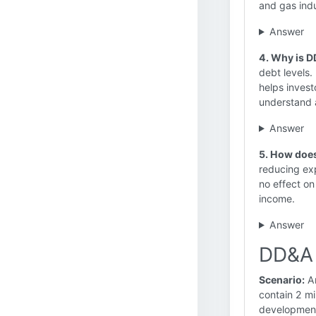
and gas indu
Answer
4. Why is D
debt levels.
helps invest
understand 
Answer
5. How does
reducing exp
no effect on
income.
Answer
DD&A 
Scenario:
An
contain 2 mi
development 