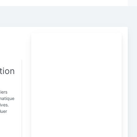
tion
iers
ématique
ives.
luer