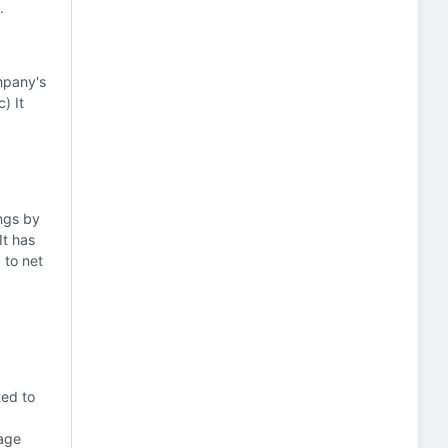
.
mpany's
) It
ings by
It has
 to net
ted to
vage