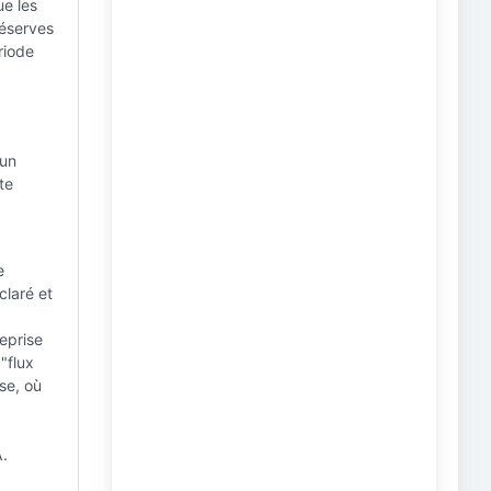
ue les
réserves
riode
 un
te
e
claré et
eprise
"flux
se, où
A.