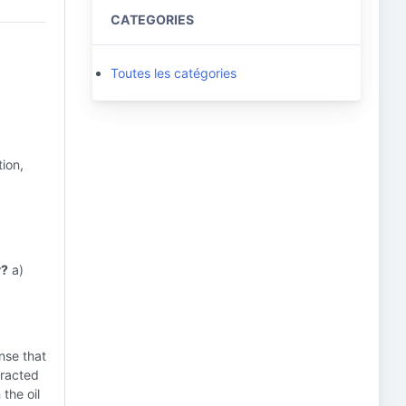
CATEGORIES
Toutes les catégories
ion,
y?
a)
nse that
tracted
 the oil