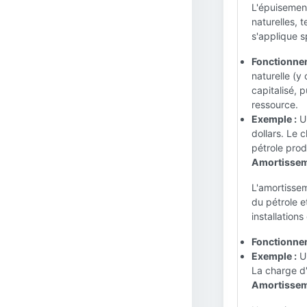
L'épuisement
naturelles, t
s'applique s
Fonctionne
naturelle (y
capitalisé, 
ressource.
Exemple :
Un
dollars. Le 
pétrole prod
Amortissem
L'amortissem
du pétrole e
installations
Fonctionne
Exemple :
Un
La charge d'
Amortissem